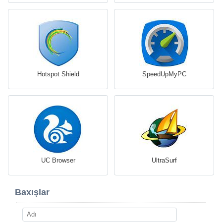
Hotspot Shield
SpeedUpMyPC
UC Browser
UltraSurf
Baxışlar