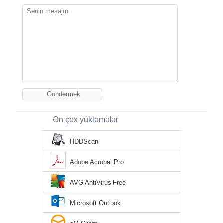
Ən çox yükləmələr
HDDScan
Adobe Acrobat Pro
AVG AntiVirus Free
Microsoft Outlook