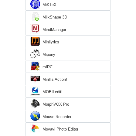
MiKTeX
MilkShape 3D
MindManager
Minilyrics
Mipony
mIRC
Mirillis Action!
MOBILedit!
MorphVOX Pro
Mouse Recorder
Movavi Photo Editor