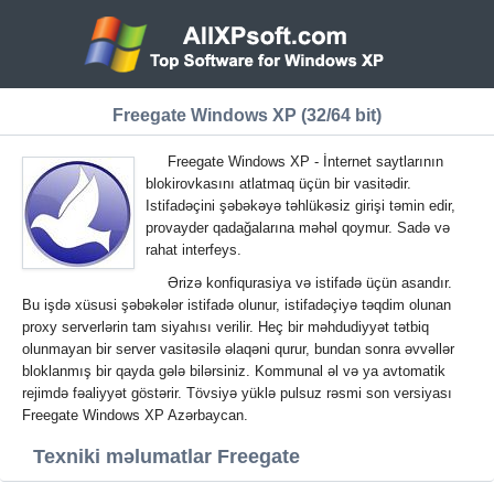
Freegate Windows XP (32/64 bit)
Freegate Windows XP - İnternet saytlarının
blokirovkasını atlatmaq üçün bir vasitədir.
Istifadəçini şəbəkəyə təhlükəsiz girişi təmin edir,
provayder qadağalarına məhəl qoymur. Sadə və
rahat interfeys.
Ərizə konfiqurasiya və istifadə üçün asandır.
Bu işdə xüsusi şəbəkələr istifadə olunur, istifadəçiyə təqdim olunan
proxy serverlərin tam siyahısı verilir. Heç bir məhdudiyyət tətbiq
olunmayan bir server vasitəsilə əlaqəni qurur, bundan sonra əvvəllər
bloklanmış bir qayda gələ bilərsiniz. Kommunal əl və ya avtomatik
rejimdə fəaliyyət göstərir. Tövsiyə yüklə pulsuz rəsmi son versiyası
Freegate Windows XP Azərbaycan.
Texniki məlumatlar Freegate