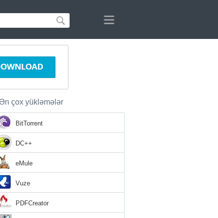
Ən çox yükləmələr
BitTorrent
DC++
eMule
Vuze
PDFCreator