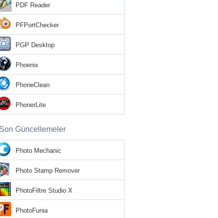
PDF Reader
PFPortChecker
PGP Desktop
Phoenix
PhoneClean
PhonerLite
Son Güncellemeler
Photo Mechanic
Photo Stamp Remover
PhotoFiltre Studio X
PhotoFunia