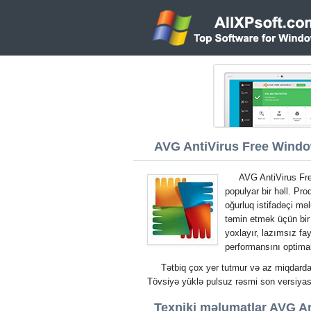
AVG AntiVirus Free Window
AVG AntiVirus Fr
populyar bir həll. Pro
oğurluq istifadəçi mə
təmin etmək üçün bir
yoxlayır, lazımsız fayl
performansını optimall
Tətbiq çox yer tutmur və az miqdarda 
Tövsiyə yüklə pulsuz rəsmi son versiy
Texniki məlumatlar AVG An