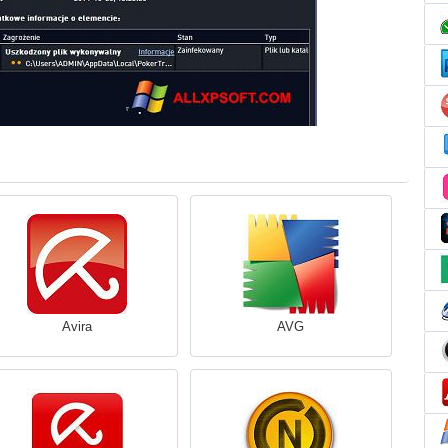
Avira
AVG