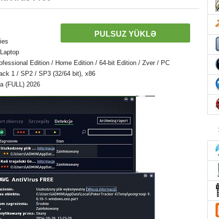
PULSUZ YÜKLƏ
ies
 Laptop
ssional Edition / Home Edition / 64-bit Edition / Zver / PC
Pack 1 / SP2 / SP3 (32/64 bit), x86
ya (FULL) 2026