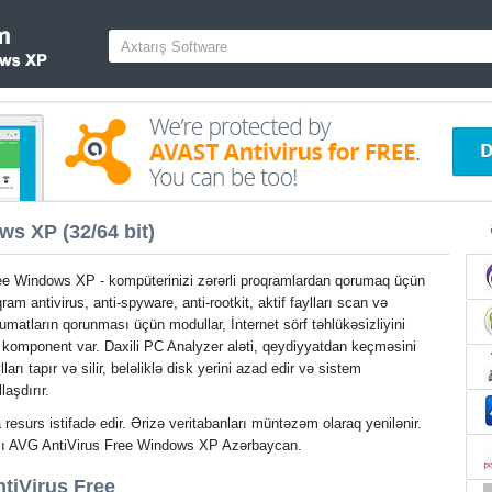
s XP (32/64 bit)
ee Windows XP - kompüterinizi zərərli proqramlardan qorumaq üçün
qram antivirus, anti-spyware, anti-rootkit, aktif faylları scan və
lumatların qorunması üçün modullar, İnternet sörf təhlükəsizliyini
 komponent var. Daxili PC Analyzer aləti, qeydiyyatdan keçməsini
ları tapır və silir, beləliklə disk yerini azad edir və sistem
aşdırır.
resurs istifadə edir. Ərizə veritabanları müntəzəm olaraq yenilənir.
ası AVG AntiVirus Free Windows XP Azərbaycan.
tiVirus Free