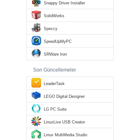
Snappy Driver Installer
SolidWorks
Speccy
SpeedUpMyPC
SRWare Iron
Son Güncellemeler
LeaderTask
LEGO Digital Designer
LG PC Suite
LinuxLive USB Creator
Linux MultiMedia Studio