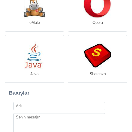
eMule
Opera
Java
Shareaza
Baxışlar