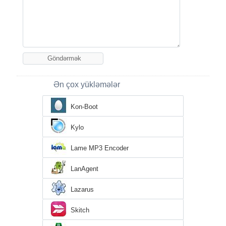
Ən çox yükləmələr
Kon-Boot
Kylo
Lame MP3 Encoder
LanAgent
Lazarus
Skitch