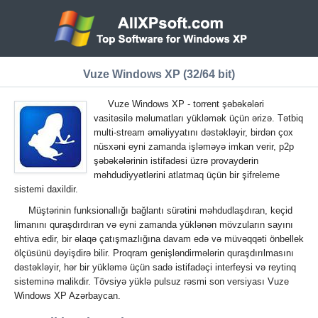
Vuze Windows XP (32/64 bit)
Vuze Windows XP - torrent şəbəkələri
vasitəsilə məlumatları yükləmək üçün ərizə. Tətbiq
multi-stream əməliyyatını dəstəkləyir, birdən çox
nüsxəni eyni zamanda işləməyə imkan verir, p2p
şəbəkələrinin istifadəsi üzrə provayderin
məhdudiyyətlərini atlatmaq üçün bir şifreleme
sistemi daxildir.
Müştərinin funksionallığı bağlantı sürətini məhdudlaşdıran, keçid
limanını quraşdırdıran və eyni zamanda yüklənən mövzuların sayını
ehtiva edir, bir əlaqə çatışmazlığına davam edə və müvəqqəti önbellek
ölçüsünü dəyişdirə bilir. Proqram genişləndirmələrin quraşdırılmasını
dəstəkləyir, hər bir yükləmə üçün sadə istifadəçi interfeysi və reytinq
sisteminə malikdir. Tövsiyə yüklə pulsuz rəsmi son versiyası Vuze
Windows XP Azərbaycan.