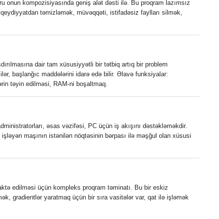
u onun kompozisiyasında geniş alət dəsti ilə. Bu proqram lazımsız
qeydiyyatdan təmizləmək, müvəqqəti, istifadəsiz faylları silmək,
ırılmasına dair tam xüsusiyyətli bir tətbiq artıq bir problem
ər, başlanğıc maddələrini idarə edə bilir. Əlavə funksiyalar:
ərin təyin edilməsi, RAM-ni boşaltmaq.
ministratorları, əsas vəzifəsi, PC üçün iş akışını dəstəkləməkdir.
, işləyən maşının istənilən nöqtəsinin bərpası ilə məşğul olan xüsusi
daktə edilməsi üçün kompleks proqram təminatı. Bu bir eskiz
ək, gradientlər yaratmaq üçün bir sıra vasitələr var, qat ilə işləmək