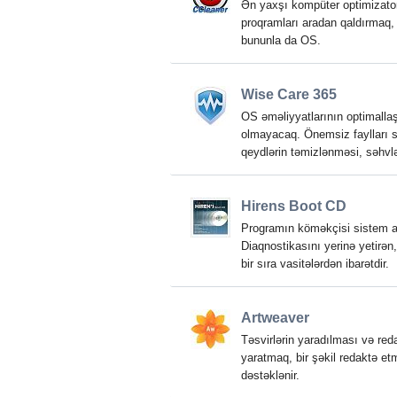
Ən yaxşı kompüter optimizator
proqramları aradan qaldırmaq, 
bununla da OS.
Wise Care 365
OS əməliyyatlarının optimallaşd
olmayacaq. Önemsiz faylları sil
qeydlərin təmizlənməsi, səhvl
Hirens Boot CD
Programın köməkçisi sistem ad
Diaqnostikasını yerinə yetirən
bir sıra vasitələrdən ibarətdir.
Artweaver
Təsvirlərin yaradılması və re
yaratmaq, bir şəkil redaktə etm
dəstəklənir.