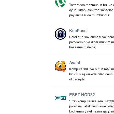
Torrentdən məzmunun tez və a
oyun, kitab, elektron sənədlər
paylanması da mümkündür.
KeePass
Parolların saxlanması və idarə
parollarının və digər mühüm m
bazasına malikdir.
Avast
Kompüterinizi və bütün məlumatl
bir virus aşkar edə bilən dəri
olmadıqda.
ESET NOD32
Sizin kompüterinizi real vaxtd
potensial təhdidlərin əməliyyat
kodlarının yayılmasını qarşısını