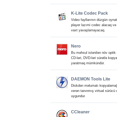
K-Lite Codec Pack
Video fayllarının düzgün oyna
player lazımi codec alacaq və 
vaxt yavaşlamayacaq.
Nero
Bu məhsul istənilən növ optik
CD-ləri, DVD-ləri sürətlə kopya
yaratmaq mümkündür.
DAEMON Tools Lite
Diskdən məlumatı kopyalamağa v
verən tanınmış virtual sürücü 
uygundur.
CCleaner