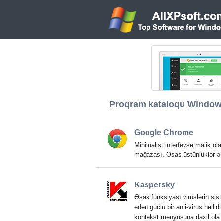
Proqram kataloqu Windows
Google Chrome
Minimalist interfeysə malik ola
mağazası. Əsas üstünlüklər əmə
Kaspersky
Əsas funksiyası virüslərin sis
edən güclü bir anti-virus həll
kontekst menyusuna daxil ola b