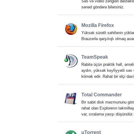
Səs və video zəngləri dəstəkləni
sənəd göndərə bilərsiniz.
Mozilla Firefox
Yüksək sürətli səhifənin yüklə
Brauzerlə qarşılıqlı olmaq asan
TeamSpeak
Rabitə üçün praktik həll, əmə
aydın, yüksək keyfiyyətli səs
kömək edir. Rahat bir elçi daxil
Total Commander
Bir sabit disk məzmununu görü
rahat olan Explorerın təkmilləş
var, sıralama yaxşı düşünülür.
uTorrent