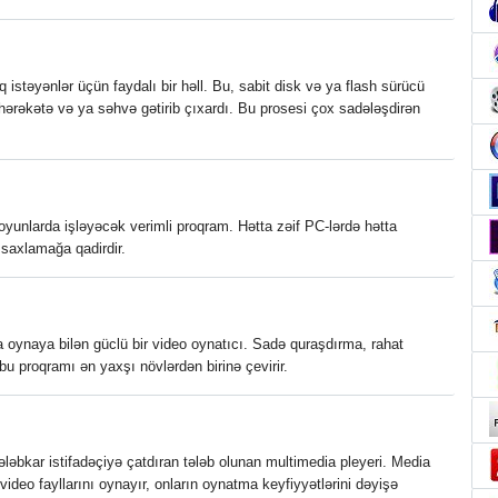
stəyənlər üçün faydalı bir həll. Bu, sabit disk və ya flash sürücü
hərəkətə və ya səhvə gətirib çıxardı. Bu prosesi çox sadələşdirən
yunlarda işləyəcək verimli proqram. Hətta zəif PC-lərdə hətta
saxlamağa qadirdir.
a oynaya bilən güclü bir video oynatıcı. Sadə quraşdırma, rahat
i bu proqramı ən yaxşı növlərdən birinə çevirir.
tələbkar istifadəçiyə çatdıran tələb olunan multimedia pleyeri. Media
video fayllarını oynayır, onların oynatma keyfiyyətlərini dəyişə