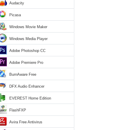
Audacity
Picasa
Windows Movie Maker
Windows Media Player
Adobe Photoshop CC
Adobe Premiere Pro
BurnAware Free
DFX Audio Enhancer
EVEREST Home Edition
FlashFXP
Avira Free Antivirus