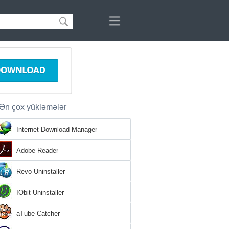
Ən çox yükləmələr
Internet Download Manager
Adobe Reader
Revo Uninstaller
IObit Uninstaller
aTube Catcher