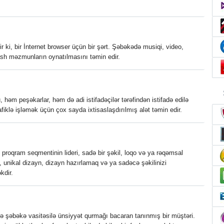
r ki, bir İnternet browser üçün bir şərt. Şəbəkədə musiqi, video,
ash məzmunların oynatılmasını təmin edir.
, həm peşəkarlar, həm də adi istifadəçilər tərəfindən istifadə edilə
qrafiklə işləmək üçün çox sayda ixtisaslaşdırılmış alət təmin edir.
n proqram seqmentinin lideri, sadə bir şəkil, loqo və ya rəqəmsal
, unikal dizayn, dizayn hazırlamaq və ya sadəcə şəkilinizi
kdir.
ərlə şəbəkə vasitəsilə ünsiyyət qurmağı bacaran tanınmış bir müştəri.