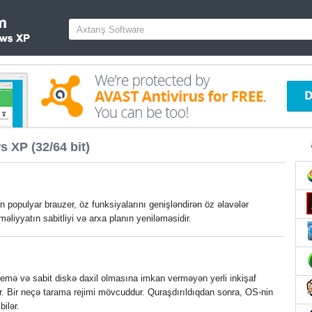
 XP (32/64 bit)
n populyar brauzer, öz funksiyalarını genişləndirən öz əlavələr
liyyatın sabitliyi və arxa planın yeniləməsidir.
temə və sabit diskə daxil olmasına imkan verməyən yerli inkişaf
idir. Bir neçə tarama rejimi mövcuddur. Quraşdırıldıqdan sonra, OS-nin
ilər.