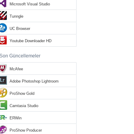
Microsoft Visual Studio
Tunngle
UC Browser
Youtube Downloader HD
Son Güncellemeler
McAfee
Adobe Photoshop Lightroom
ProShow Gold
Camtasia Studio
ERWin
ProShow Producer