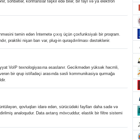
r, söhbətlər, konfranslar təşkil edə bilər, bir fayl və ya elektron
nməsini təmin edən İnternetə çıxış üçün çoxfunksiyalı bir proqram.
dır, praktiki nişan barı var, plug-in quraşdırılması dəstəklənir.
liyyat VoIP texnologiyasına əsaslanır. Gecikmədən yüksək həcmli,
 verən bir qrup istifadəçi arasında səsli kommunikasiya qurmağa
dir.
ntüləyən, qovluqları idarə edən, sürücüdəki faylları daha sadə və
dirilmiş analoqudur. Data axtarış mövcuddur, elastik bir filtre sistemi