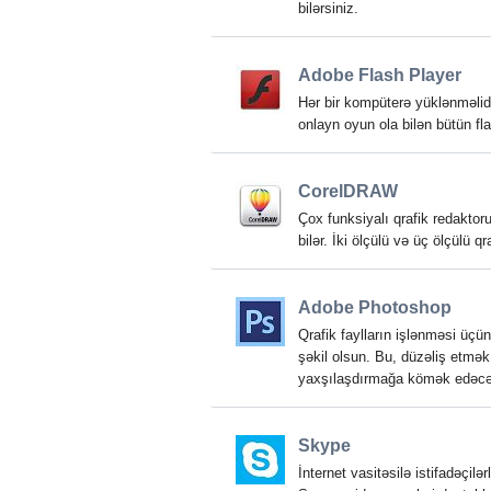
bilərsiniz.
Adobe Flash Player
Hər bir kompüterə yüklənməlidi
onlayn oyun ola bilən bütün fl
CorelDRAW
Çox funksiyalı qrafik redaktoru
bilər. İki ölçülü və üç ölçülü 
Adobe Photoshop
Qrafik faylların işlənməsi üçü
şəkil olsun. Bu, düzəliş etmək
yaxşılaşdırmağa kömək edəcə
Skype
İnternet vasitəsilə istifadəçil