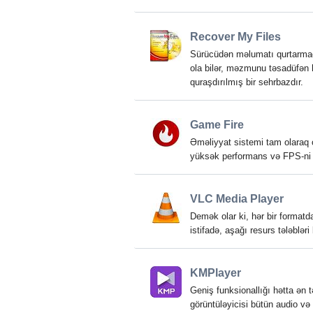
Recover My Files
Sürücüdən məlumatı qurtarmaq i
ola bilər, məzmunu təsadüfən 
quraşdırılmış bir sehrbazdır.
Game Fire
Əməliyyat sistemi tam olaraq o
yüksək performans və FPS-ni 
VLC Media Player
Demək olar ki, hər bir formatd
istifadə, aşağı resurs tələblər
KMPlayer
Geniş funksionallığı hətta ən 
görüntüləyicisi bütün audio və 