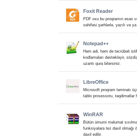
Foxit Reader
PDF oxu bu proqramın əsas vəz
səhifəsi şərhlərlə, yazılı və ya
Notepad++
Həm adi, həm də təcrübəli istif
kodlamaları dəstəkləyir, sözdi
uzantı qura bilərsiniz.
LibreOffice
Microsoft proqram təminatı üçü
tablo prosessoru, təqdimatlar h
WinRAR
Bütün ümumi məlumat sıxılma f
funksiyalara tez daxil olmağı
daxil edilir.