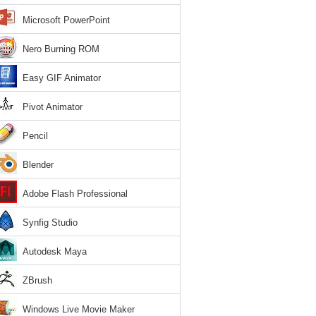
Microsoft PowerPoint
Nero Burning ROM
Easy GIF Animator
Pivot Animator
Pencil
Blender
Adobe Flash Professional
Synfig Studio
Autodesk Maya
ZBrush
Windows Live Movie Maker