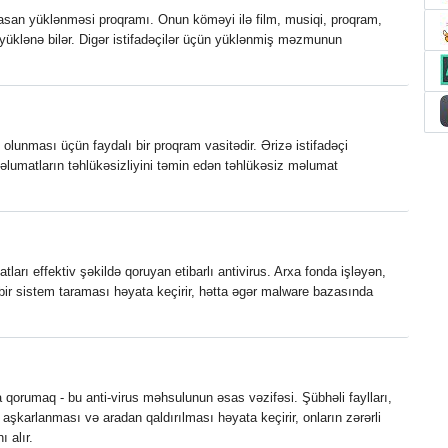
san yüklənməsi proqramı. Onun köməyi ilə film, musiqi, proqram,
 yüklənə bilər. Digər istifadəçilər üçün yüklənmiş məzmunun
 olunması üçün faydalı bir proqram vasitədir. Ərizə istifadəçi
əlumatların təhlükəsizliyini təmin edən təhlükəsiz məlumat
arı effektiv şəkildə qoruyan etibarlı antivirus. Arxa fonda işləyən,
n bir sistem taraması həyata keçirir, hətta əgər malware bazasında
a qorumaq - bu anti-virus məhsulunun əsas vəzifəsi. Şübhəli faylları,
 aşkarlanması və aradan qaldırılması həyata keçirir, onların zərərli
 alır.