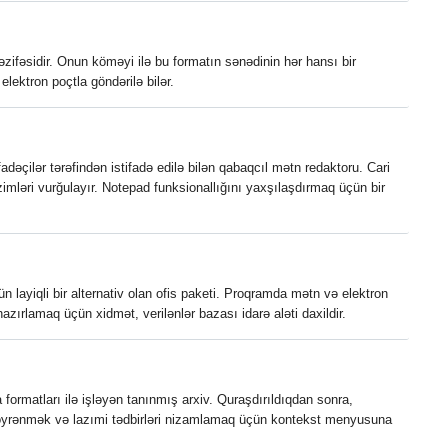
ifəsidir. Onun köməyi ilə bu formatın sənədinin hər hansı bir
 elektron poçtla göndərilə bilər.
adəçilər tərəfindən istifadə edilə bilən qabaqcıl mətn redaktoru. Cari
zimləri vurğulayır. Notepad funksionallığını yaxşılaşdırmaq üçün bir
n layiqli bir alternativ olan ofis paketi. Proqramda mətn və elektron
azırlamaq üçün xidmət, verilənlər bazası idarə aləti daxildir.
ormatları ilə işləyən tanınmış arxiv. Quraşdırıldıqdan sonra,
 öyrənmək və lazımi tədbirləri nizamlamaq üçün kontekst menyusuna