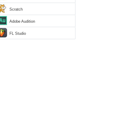
Scratch
Adobe Audition
FL Studio