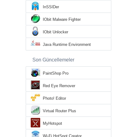
InSSIDer
IObit Malware Fighter
IObit Unlocker
Java Runtime Environment
Son Güncellemeler
PaintShop Pro
Red Eye Remover
Photo! Editor
Virtual Router Plus
MyHotspot
Wi-Fi HotSpot Creator