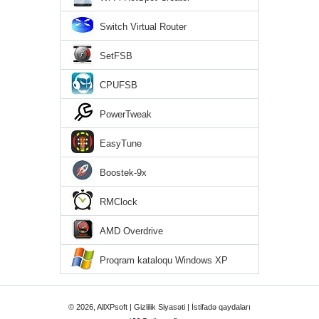
Switch Virtual Router
SetFSB
CPUFSB
PowerTweak
EasyTune
Boostek-9x
RMClock
AMD Overdrive
Proqram kataloqu Windows XP
© 2026, AllXPsoft |
Gizlilik Siyasəti
|
İstifadə qaydaları