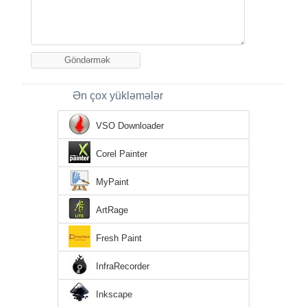
Ən çox yükləmələr
VSO Downloader
Corel Painter
MyPaint
ArtRage
Fresh Paint
InfraRecorder
Inkscape