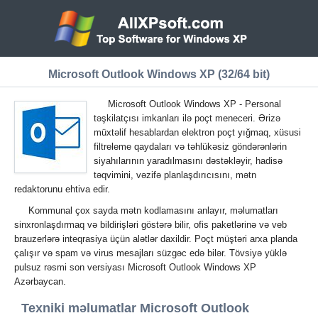
Microsoft Outlook Windows XP (32/64 bit)
Microsoft Outlook Windows XP - Personal
təşkilatçısı imkanları ilə poçt meneceri. Ərizə
müxtəlif hesablardan elektron poçt yığmaq, xüsusi
filtreleme qaydaları və təhlükəsiz göndərənlərin
siyahılarının yaradılmasını dəstəkləyir, hadisə
təqvimini, vəzifə planlaşdırıcısını, mətn
redaktorunu ehtiva edir.
Kommunal çox sayda mətn kodlamasını anlayır, məlumatları
sinxronlaşdırmaq və bildirişləri göstərə bilir, ofis paketlərinə və veb
brauzerlərə inteqrasiya üçün alətlər daxildir. Poçt müştəri arxa planda
çalışır və spam və virus mesajları süzgəc edə bilər. Tövsiyə yüklə
pulsuz rəsmi son versiyası Microsoft Outlook Windows XP
Azərbaycan.
Texniki məlumatlar Microsoft Outlook