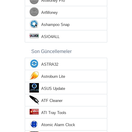
ArtMoney Pro
ArtMoney
Ashampoo Snap
ASIO4ALL
Son Güncellemeler
ASTRA32
Astroburn Lite
ASUS Update
ATF Cleaner
ATI Tray Tools
Atomic Alarm Clock