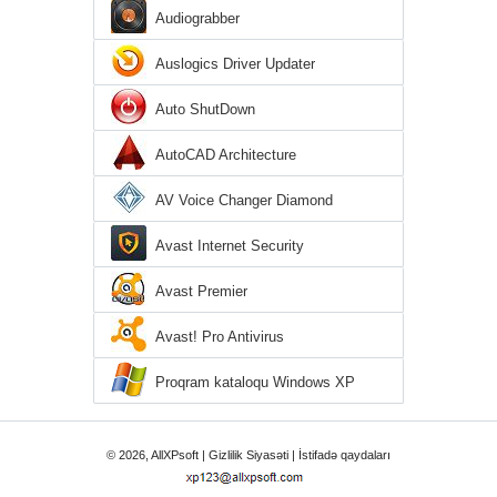
Audiograbber
Auslogics Driver Updater
Auto ShutDown
AutoCAD Architecture
AV Voice Changer Diamond
Avast Internet Security
Avast Premier
Avast! Pro Antivirus
Proqram kataloqu Windows XP
© 2026, AllXPsoft |
Gizlilik Siyasəti
|
İstifadə qaydaları