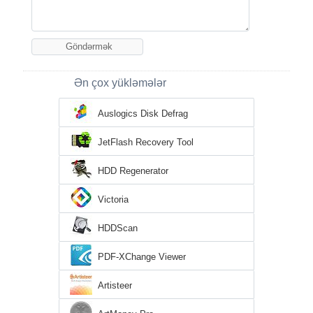
Ən çox yükləmələr
Auslogics Disk Defrag
JetFlash Recovery Tool
HDD Regenerator
Victoria
HDDScan
PDF-XChange Viewer
Artisteer