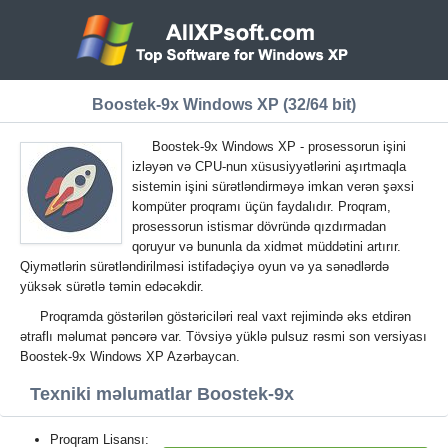
Boostek-9x Windows XP (32/64 bit)
Boostek-9x Windows XP - prosessorun işini
izləyən və CPU-nun xüsusiyyətlərini aşırtmaqla
sistemin işini sürətləndirməyə imkan verən şəxsi
kompüter proqramı üçün faydalıdır. Proqram,
prosessorun istismar dövründə qızdırmadan
qoruyur və bununla da xidmət müddətini artırır.
Qiymətlərin sürətləndirilməsi istifadəçiyə oyun və ya sənədlərdə
yüksək sürətlə təmin edəcəkdir.
Proqramda göstərilən göstəriciləri real vaxt rejimində əks etdirən
ətraflı məlumat pəncərə var. Tövsiyə yüklə pulsuz rəsmi son versiyası
Boostek-9x Windows XP Azərbaycan.
Texniki məlumatlar Boostek-9x
Proqram Lisansı: