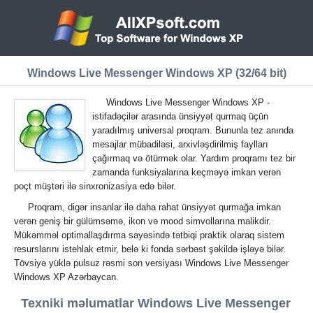
Windows Live Messenger Windows XP (32/64 bit)
Windows Live Messenger Windows XP -
istifadəçilər arasında ünsiyyət qurmaq üçün
yaradılmış universal proqram. Bununla tez anında
mesajlar mübadiləsi, arxivləşdirilmiş faylları
çağırmaq və ötürmək olar. Yardım proqramı tez bir
zamanda funksiyalarına keçməyə imkan verən
poçt müştəri ilə sinxronizasiya edə bilər.
Proqram, digər insanlar ilə daha rahat ünsiyyət qurmağa imkan
verən geniş bir gülümsəmə, ikon və mood simvollarına malikdir.
Mükəmməl optimallaşdırma sayəsində tətbiqi praktik olaraq sistem
resurslarını istehlak etmir, belə ki fonda sərbəst şəkildə işləyə bilər.
Tövsiyə yüklə pulsuz rəsmi son versiyası Windows Live Messenger
Windows XP Azərbaycan.
Texniki məlumatlar Windows Live Messenger