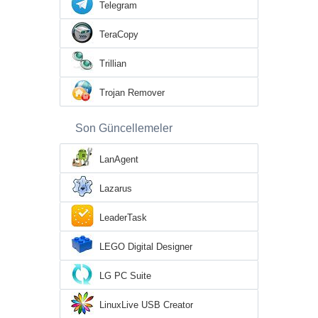
Telegram
TeraCopy
Trillian
Trojan Remover
Son Güncellemeler
LanAgent
Lazarus
LeaderTask
LEGO Digital Designer
LG PC Suite
LinuxLive USB Creator