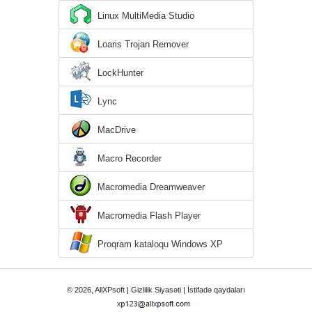
Linux MultiMedia Studio
Loaris Trojan Remover
LockHunter
Lync
MacDrive
Macro Recorder
Macromedia Dreamweaver
Macromedia Flash Player
Proqram kataloqu Windows XP
© 2026, AllXPsoft |
Gizlilik Siyasəti
|
İstifadə qaydaları