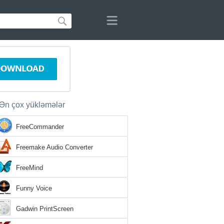
Ən çox yükləmələr
FreeCommander
Freemake Audio Converter
FreeMind
Funny Voice
Gadwin PrintScreen