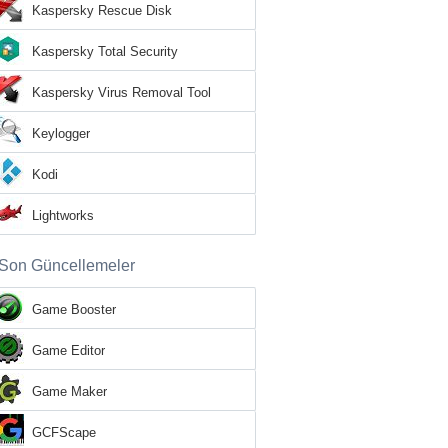
Kaspersky Rescue Disk
Kaspersky Total Security
Kaspersky Virus Removal Tool
Keylogger
Kodi
Lightworks
Son Güncellemeler
Game Booster
Game Editor
Game Maker
GCFScape