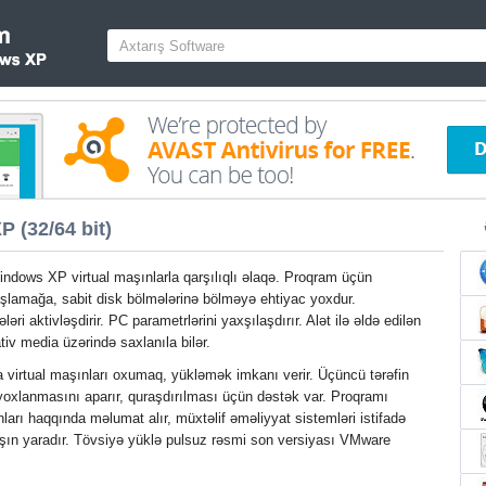
 (32/64 bit)
dows XP virtual maşınlarla qarşılıqlı əlaqə. Proqram üçün
şlamağa, sabit disk bölmələrinə bölməyə ehtiyac yoxdur.
i aktivləşdirir. PC parametrlərini yaxşılaşdırır. Alət ilə əldə edilən
tiv media üzərində saxlanıla bilər.
a virtual maşınları oxumaq, yükləmək imkanı verir. Üçüncü tərəfin
yoxlanmasını aparır, quraşdırılması üçün dəstək var. Proqramı
nları haqqında məlumat alır, müxtəlif əməliyyat sistemləri istifadə
şın yaradır. Tövsiyə yüklə pulsuz rəsmi son versiyası VMware