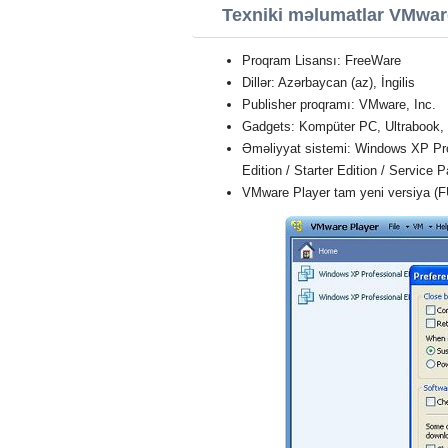
Texniki məlumatlar VMwar
Proqram Lisansı: FreeWare
Dillər: Azərbaycan (az), İngilis
Publisher proqramı: VMware, Inc.
Gadgets: Kompüter PC, Ultrabook,
Əməliyyat sistemi: Windows XP Profe
Edition / Starter Edition / Service 
VMware Player tam yeni versiya (