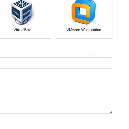
VirtualBox
VMware Workstation