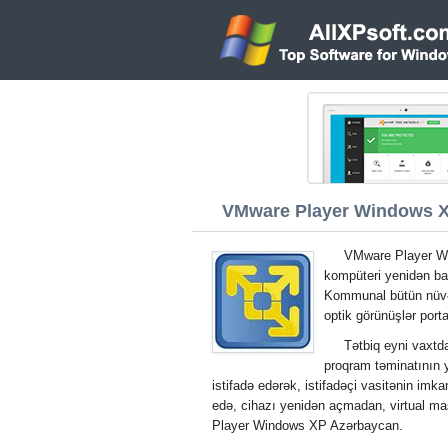
VMware Player Windows XP
VMware Player Win
kompüteri yenidən ba
Kommunal bütün nüvələr
optik görünüşlər porta
Tətbiq eyni vaxtd
proqram təminatının 
istifadə edərək, istifadəçi vasitənin imka
edə, cihazı yenidən açmadan, virtual ma
Player Windows XP Azərbaycan.