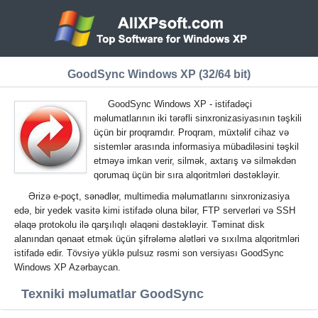
GoodSync Windows XP (32/64 bit)
GoodSync Windows XP - istifadəçi
məlumatlarının iki tərəfli sinxronizasiyasının təşkili
üçün bir proqramdır. Proqram, müxtəlif cihaz və
sistemlər arasında informasiya mübadiləsini təşkil
etməyə imkan verir, silmək, axtarış və silməkdən
qorumaq üçün bir sıra alqoritmləri dəstəkləyir.
Ərizə e-poçt, sənədlər, multimedia məlumatlarını sinxronizasiya
edə, bir yedek vasitə kimi istifadə oluna bilər, FTP serverləri və SSH
əlaqə protokolu ilə qarşılıqlı əlaqəni dəstəkləyir. Təminat disk
alanından qənaət etmək üçün şifrələmə alətləri və sıxılma alqoritmləri
istifadə edir. Tövsiyə yüklə pulsuz rəsmi son versiyası GoodSync
Windows XP Azərbaycan.
Texniki məlumatlar GoodSync