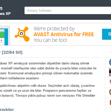
(32/64 bit)
dows XP əməliyyat sistemindən obyektləri daimi olaraq silmək
müxtəlif interfeyslər olan sabit disklər ilə çıxarıla bilən sürücülər ilə
göstərir. Kommunal əməliyyatın prinsipi silinən məlumatlar üzərində
ların istifadəsinə əsaslanır.
ldırılması alqoritmi cəlb olunur. Seçimdən asılı olaraq, çıxarılma
x sürətli və ya uzun ola bilər. Proqramın pəncərəsinə faylları və
və buraxın). Tövsiyə yüklə pulsuz rəsmi son versiyası File Shredder
hredder