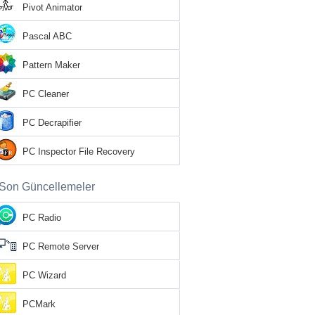
Pivot Animator
Pascal ABC
Pattern Maker
PC Cleaner
PC Decrapifier
PC Inspector File Recovery
Son Güncellemeler
PC Radio
PC Remote Server
PC Wizard
PCMark