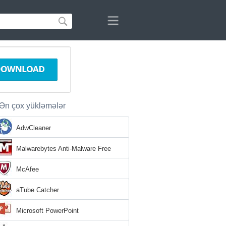
Ən çox yükləmələr
AdwCleaner
Malwarebytes Anti-Malware Free
McAfee
aTube Catcher
Microsoft PowerPoint