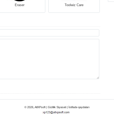
Eraser
Toolwiz Care
© 2026, AllXPsoft |
Gizlilik Siyasəti
|
İstifadə qaydaları