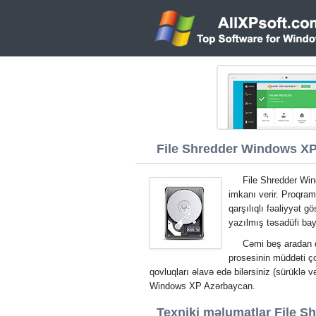
File Shredder Windows XP 
File Shredder Win
imkanı verir. Proqram 
qarşılıqlı fəaliyyət 
yazılmış təsadüfi bayt
Cəmi beş aradan qa
prosesinin müddəti ço
qovluqları əlavə edə bilərsiniz (sürüklə 
Windows XP Azərbaycan.
Texniki məlumatlar File S