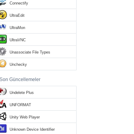
Connectify
UltraEdit
UltraMon
UltraVNC
Unassociate File Types
Unchecky
Son Güncellemeler
Undelete Plus
UNFORMAT
Unity Web Player
Unknown Device Identifier