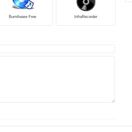
BurnAware Free
InfraRecorder