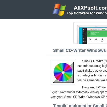
Small CD-Writer Windows X
Small CD-Writer 
nəzərdə tutulmuş kiçi
sabit diskdə əvvəlcəd
istifadəçilər bir dis
tez bir zamanda yaza 
Proqram, ISO və I
üçün? Kommunal avtomatik olaraq optima
versiyası Small CD-Writer Windows XP 
Texniki məlumatlar Small 