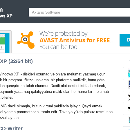
P (32/64 bit)
Windows XP - diskləri oxumaq və onlara məlumat yazmaq üçün
k bir proqram. Ərizə universal bir platforma malikdir, buna görə
ən quraşdırma tələb olunmur. Daxili alət dəstini istifadə edərək,
k seqmenti yaratmaq qabiliyyətinə malik olan hər hansı bir məlumatı
bilərlər.
MG daxil olmaqla, bütün virtual şəkillərlə işləyir. Qeyd etmək
l yanma parametrlərini təmin edir. Tövsiyə yüklə pulsuz rəsmi son
Azərbaycan.
CD-Writer