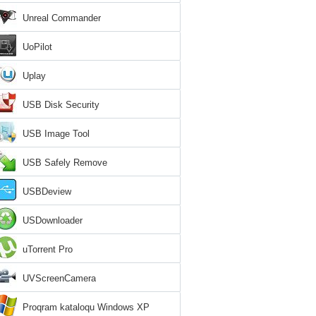
Unreal Commander
UoPilot
Uplay
USB Disk Security
USB Image Tool
USB Safely Remove
USBDeview
USDownloader
uTorrent Pro
UVScreenCamera
Proqram kataloqu Windows XP