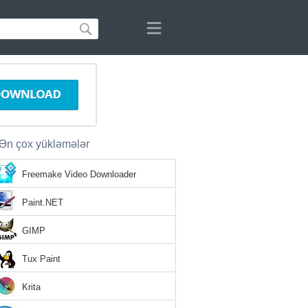
Ən çox yükləmələr
Freemake Video Downloader
Paint.NET
GIMP
Tux Paint
Krita