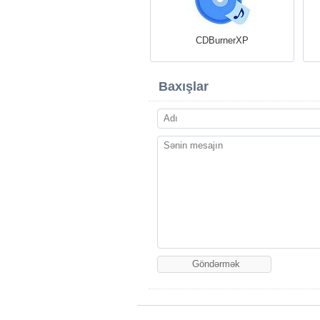
CDBurnerXP
Baxışlar