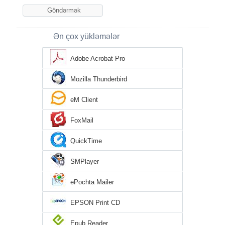
Ən çox yükləmələr
Adobe Acrobat Pro
Mozilla Thunderbird
eM Client
FoxMail
QuickTime
SMPlayer
ePochta Mailer
EPSON Print CD
Epub Reader