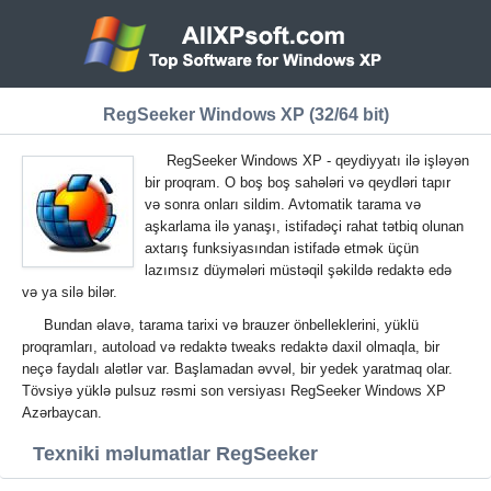
RegSeeker Windows XP (32/64 bit)
RegSeeker Windows XP - qeydiyyatı ilə işləyən
bir proqram. O boş boş sahələri və qeydləri tapır
və sonra onları sildim. Avtomatik tarama və
aşkarlama ilə yanaşı, istifadəçi rahat tətbiq olunan
axtarış funksiyasından istifadə etmək üçün
lazımsız düymələri müstəqil şəkildə redaktə edə
və ya silə bilər.
Bundan əlavə, tarama tarixi və brauzer önbelleklerini, yüklü
proqramları, autoload və redaktə tweaks redaktə daxil olmaqla, bir
neçə faydalı alətlər var. Başlamadan əvvəl, bir yedek yaratmaq olar.
Tövsiyə yüklə pulsuz rəsmi son versiyası RegSeeker Windows XP
Azərbaycan.
Texniki məlumatlar RegSeeker