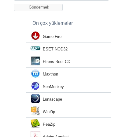
Ən çox yükləmələr
Game Fire
ESET NOD32
Hirens Boot CD
Maxthon
SeaMonkey
Lunascape
WinZip
PeaZip
Adobe Acrobat