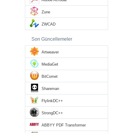
Zune
ZWCAD
Son Güncellemeler
Artweaver
MediaGet
BitComet
Shareman
FlylinkDC++
StrongDC++
ABBYY PDF Transformer