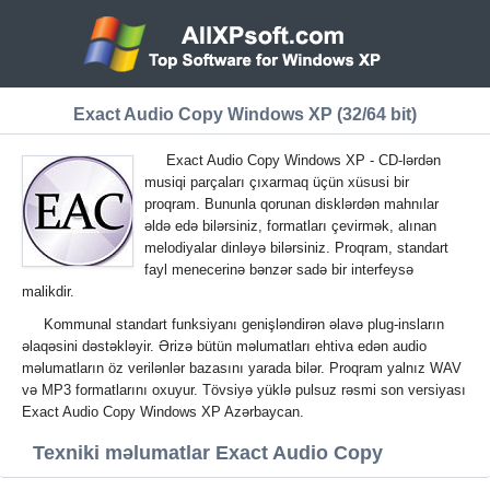
Exact Audio Copy Windows XP (32/64 bit)
Exact Audio Copy Windows XP - CD-lərdən
musiqi parçaları çıxarmaq üçün xüsusi bir
proqram. Bununla qorunan disklərdən mahnılar
əldə edə bilərsiniz, formatları çevirmək, alınan
melodiyalar dinləyə bilərsiniz. Proqram, standart
fayl menecerinə bənzər sadə bir interfeysə
malikdir.
Kommunal standart funksiyanı genişləndirən əlavə plug-insların
əlaqəsini dəstəkləyir. Ərizə bütün məlumatları ehtiva edən audio
məlumatların öz verilənlər bazasını yarada bilər. Proqram yalnız WAV
və MP3 formatlarını oxuyur. Tövsiyə yüklə pulsuz rəsmi son versiyası
Exact Audio Copy Windows XP Azərbaycan.
Texniki məlumatlar Exact Audio Copy