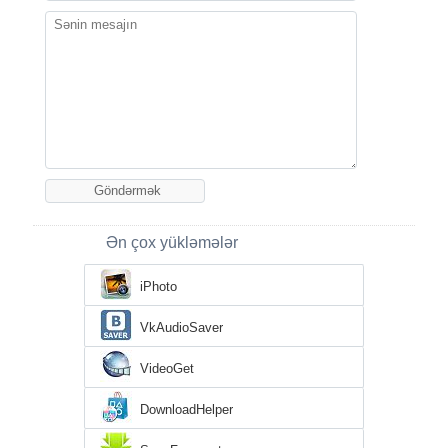
Ən çox yükləmələr
iPhoto
VkAudioSaver
VideoGet
DownloadHelper