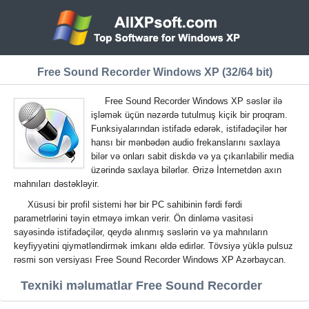
Free Sound Recorder Windows XP (32/64 bit)
Free Sound Recorder Windows XP səslər ilə
işləmək üçün nəzərdə tutulmuş kiçik bir proqram.
Funksiyalarından istifadə edərək, istifadəçilər hər
hansı bir mənbədən audio frekanslarını saxlaya
bilər və onları sabit diskdə və ya çıkarılabilir media
üzərində saxlaya bilərlər. Ərizə İnternetdən axın
mahnıları dəstəkləyir.
Xüsusi bir profil sistemi hər bir PC sahibinin fərdi fərdi
parametrlərini təyin etməyə imkan verir. Ön dinləmə vasitəsi
sayəsində istifadəçilər, qeydə alınmış səslərin və ya mahnıların
keyfiyyətini qiymətləndirmək imkanı əldə edirlər. Tövsiyə yüklə pulsuz
rəsmi son versiyası Free Sound Recorder Windows XP Azərbaycan.
Texniki məlumatlar Free Sound Recorder