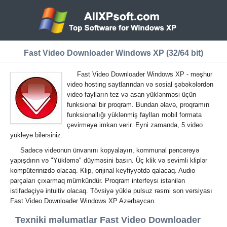
Fast Video Downloader Windows XP (32/64 bit)
Fast Video Downloader Windows XP - məşhur
video hosting saytlarından və sosial şəbəkələrdən
video faylların tez və asan yüklənməsi üçün
funksional bir proqram. Bundan əlavə, proqramın
funksionallığı yüklənmiş faylları mobil formata
çevirməyə imkan verir. Eyni zamanda, 5 video
yükləyə bilərsiniz.
Sadəcə videonun ünvanını kopyalayın, kommunal pəncərəyə
yapışdırın və "Yükləmə" düyməsini basın. Üç klik və sevimli kliplər
kompüterinizdə olacaq. Klip, orijinal keyfiyyətdə qalacaq. Audio
parçaları çıxarmaq mümkündür. Proqram interfeysi istənilən
istifadəçiyə intuitiv olacaq. Tövsiyə yüklə pulsuz rəsmi son versiyası
Fast Video Downloader Windows XP Azərbaycan.
Texniki məlumatlar Fast Video Downloader