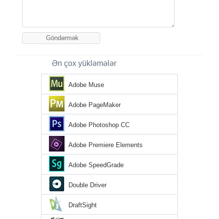
Ən çox yükləmələr
Adobe Muse
Adobe PageMaker
Adobe Photoshop CC
Adobe Premiere Elements
Adobe SpeedGrade
Double Driver
DraftSight