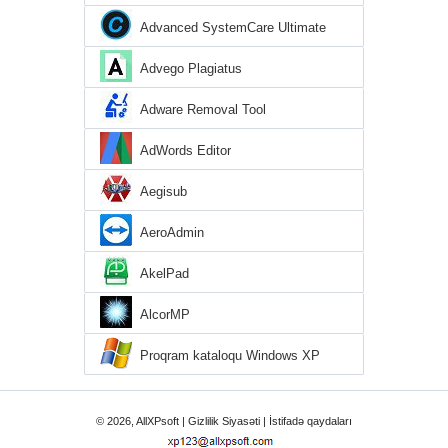
Advanced SystemCare Ultimate
Advego Plagiatus
Adware Removal Tool
AdWords Editor
Aegisub
AeroAdmin
AkelPad
AlcorMP
Proqram kataloqu Windows XP
© 2026, AllXPsoft |
Gizlilik Siyasəti
|
İstifadə qaydaları