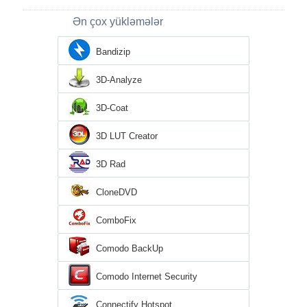
Ən çox yükləmələr
Bandizip
3D-Analyze
3D-Coat
3D LUT Creator
3D Rad
CloneDVD
ComboFix
Comodo BackUp
Comodo Internet Security
Connectify Hotspot