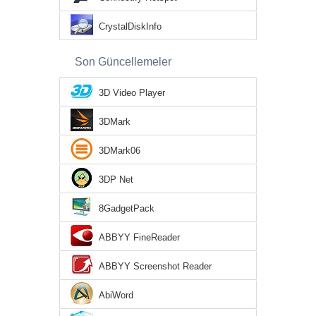
CrystalDiskInfo
Son Güncellemeler
3D Video Player
3DMark
3DMark06
3DP Net
8GadgetPack
ABBYY FineReader
ABBYY Screenshot Reader
AbiWord