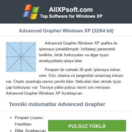
Advanced Grapher Windows XP (32/64 bit)
Advanced Grapher Windows XP qrafika ilə
işləməyə yönəldilmişdir. İstifadəçi parametrik
tənliklər, örtük funksiyaları və digər riyazi
əməliyyatlarla işləyə bilər.
Proqram bir sahədə 30 qrafı işləməyə imkan
verir. Sıfır, törəmə və tangentləri axtarmaq imkanı
var. Charts asanlıqla rəsmə çevrilə bilər. Nəticələri dərc etmək üçün
çap funksiyası var. Tövsiyə yüklə pulsuz rəsmi son versiyası
Advanced Grapher Windows XP Azərbaycan.
Texniki məlumatlar Advanced Grapher
Proqram Lisansı:
FreeWare
PULSUZ YÜKLƏ
Dillər: Azərbaycan