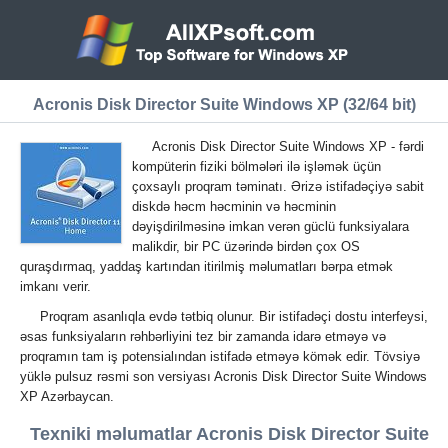
Acronis Disk Director Suite Windows XP (32/64 bit)
Acronis Disk Director Suite Windows XP - fərdi
kompüterin fiziki bölmələri ilə işləmək üçün
çoxsaylı proqram təminatı. Ərizə istifadəçiyə sabit
diskdə həcm həcminin və həcminin
dəyişdirilməsinə imkan verən güclü funksiyalara
malikdir, bir PC üzərində birdən çox OS
quraşdırmaq, yaddaş kartından itirilmiş məlumatları bərpa etmək
imkanı verir.
Proqram asanlıqla evdə tətbiq olunur. Bir istifadəçi dostu interfeysi,
əsas funksiyaların rəhbərliyini tez bir zamanda idarə etməyə və
proqramın tam iş potensialından istifadə etməyə kömək edir. Tövsiyə
yüklə pulsuz rəsmi son versiyası Acronis Disk Director Suite Windows
XP Azərbaycan.
Texniki məlumatlar Acronis Disk Director Suite