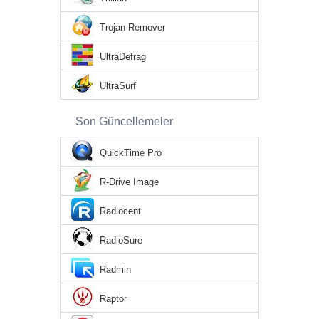
Trojan Remover
UltraDefrag
UltraSurf
Son Güncellemeler
QuickTime Pro
R-Drive Image
Radiocent
RadioSure
Radmin
Raptor