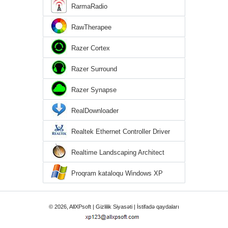
RarmaRadio
RawTherapee
Razer Cortex
Razer Surround
Razer Synapse
RealDownloader
Realtek Ethernet Controller Driver
Realtime Landscaping Architect
Proqram kataloqu Windows XP
© 2026, AllXPsoft |
Gizlilik Siyasəti
|
İstifadə qaydaları