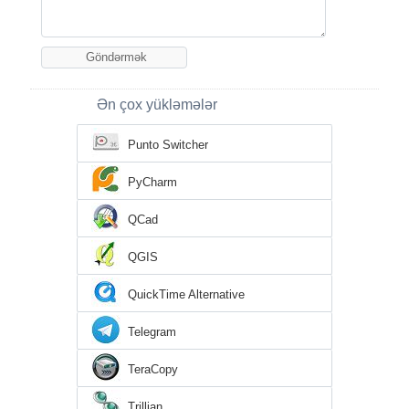
Ən çox yükləmələr
Punto Switcher
PyCharm
QCad
QGIS
QuickTime Alternative
Telegram
TeraCopy
Trillian