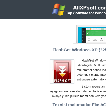
FlashGet Windows XP (32/6
FlashGet Windows
istifadəçidir. MHT tex
mükəmməl sənəd idar
avtomatik olaraq mal
antivirusu avtomatik o
Sistem resursları
aşağı sistem resurslarından istifadə edər
Tövsiyə yüklə pulsuz rəsmi son versiy
Texniki məlumatlar FlashG