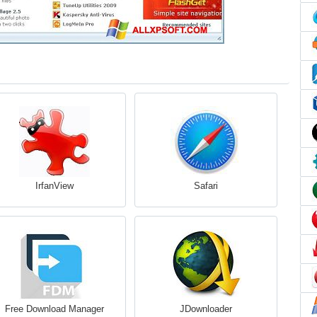
IrfanView
Safari
Free Download Manager
JDownloader