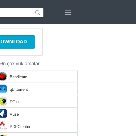
Ən çox yükləmələr
Bandicam
qBittorrent
DC++
Vuze
PDFCreator