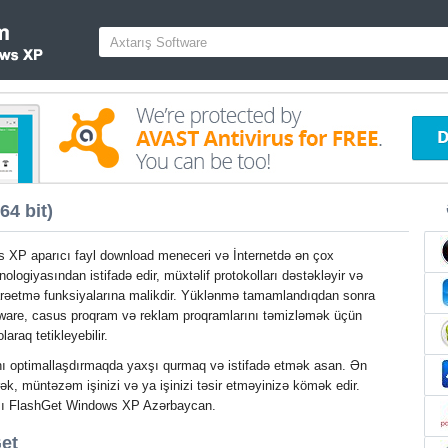
4 bit)
 XP aparıcı fayl download meneceri və İnternetdə ən çox
nologiyasından istifadə edir, müxtəlif protokolları dəstəkləyir və
əetmə funksiyalarına malikdir. Yüklənmə tamamlandıqdan sonra
ware, casus proqram və reklam proqramlarını təmizləmək üçün
laraq tetikleyebilir.
nı optimallaşdırmaqda yaxşı qurmaq və istifadə etmək asan. Ən
ək, müntəzəm işinizi və ya işinizi təsir etməyinizə kömək edir.
ası FlashGet Windows XP Azərbaycan.
et