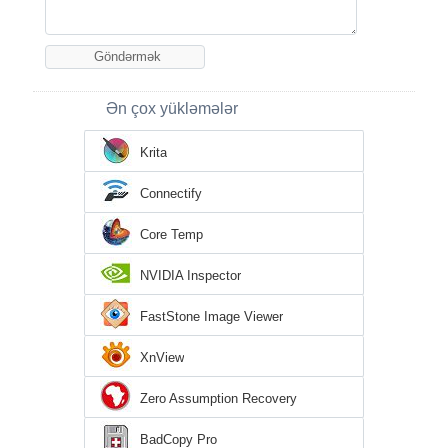
Ən çox yükləmələr
Krita
Connectify
Core Temp
NVIDIA Inspector
FastStone Image Viewer
XnView
Zero Assumption Recovery
BadCopy Pro