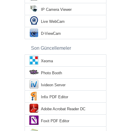
IP Camera Viewer
Live WebCam
D-ViewCam
Son Güncellemeler
Xeoma
Photo Booth
Ivideon Server
Infix PDF Editor
Adobe Acrobat Reader DC
Foxit PDF Editor