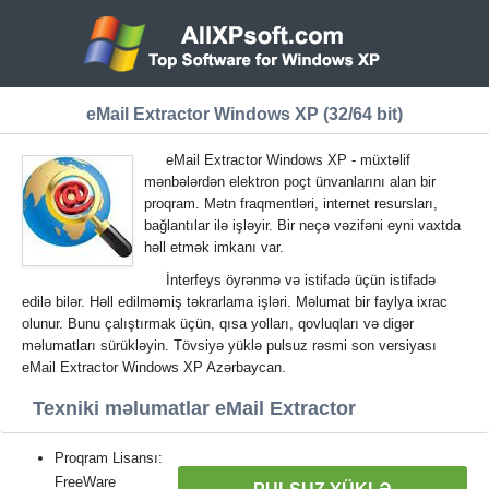
eMail Extractor Windows XP (32/64 bit)
eMail Extractor Windows XP - müxtəlif
mənbələrdən elektron poçt ünvanlarını alan bir
proqram. Mətn fraqmentləri, internet resursları,
bağlantılar ilə işləyir. Bir neçə vəzifəni eyni vaxtda
həll etmək imkanı var.
İnterfeys öyrənmə və istifadə üçün istifadə
edilə bilər. Həll edilməmiş təkrarlama işləri. Məlumat bir faylya ixrac
olunur. Bunu çalıştırmak üçün, qısa yolları, qovluqları və digər
məlumatları sürükləyin. Tövsiyə yüklə pulsuz rəsmi son versiyası
eMail Extractor Windows XP Azərbaycan.
Texniki məlumatlar eMail Extractor
Proqram Lisansı:
FreeWare