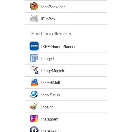
IconPackager
iFunBox
Son Güncellemeler
IKEA Home Planner
ImageJ
ImageMagick
IncrediMail
Inno Setup
Inpaint
Instagram
InstAllAPK