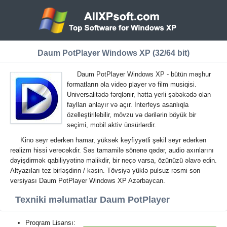
Daum PotPlayer Windows XP (32/64 bit)
Daum PotPlayer Windows XP - bütün məşhur
formatların əla video player və film musiqisi.
Universalitədə fərqlənir, hətta yerli şəbəkədə olan
faylları anlayır və açır. İnterfeys asanlıqla
özelleştirilebilir, mövzu və dərilərin böyük bir
seçimi, mobil aktiv ünsürlərdir.
Kino seyr edərkən hamar, yüksək keyfiyyətli şəkil seyr edərkən
realizm hissi verəcəkdir. Səs tamamilə sönənə qədər, audio axınlarını
dəyişdirmək qabiliyyətinə malikdir, bir neçə varsa, özünüzü əlavə edin.
Altyazıları tez birləşdirin / kəsin. Tövsiyə yüklə pulsuz rəsmi son
versiyası Daum PotPlayer Windows XP Azərbaycan.
Texniki məlumatlar Daum PotPlayer
Proqram Lisansı: