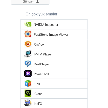
Ən çox yükləmələr
NVIDIA Inspector
FastStone Image Viewer
XnView
IP-TV Player
RealPlayer
PowerDVD
iCall
iClone
IcoFX