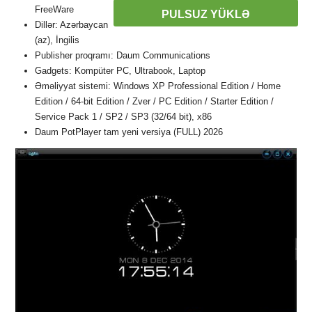
FreeWare
PULSUZ YÜKLƏ
Dillər: Azərbaycan
(az), İngilis
Publisher proqramı: Daum Communications
Gadgets: Kompüter PC, Ultrabook, Laptop
Əməliyyat sistemi: Windows XP Professional Edition / Home
Edition / 64-bit Edition / Zver / PC Edition / Starter Edition /
Service Pack 1 / SP2 / SP3 (32/64 bit), x86
Daum PotPlayer tam yeni versiya (FULL) 2026