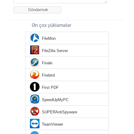
Ən çox yükləmələr
FileMon
FileZilla Server
Finale
Firebird
First PDF
SpeedUpMyPC
SUPERAntiSpyware
TeamViewer