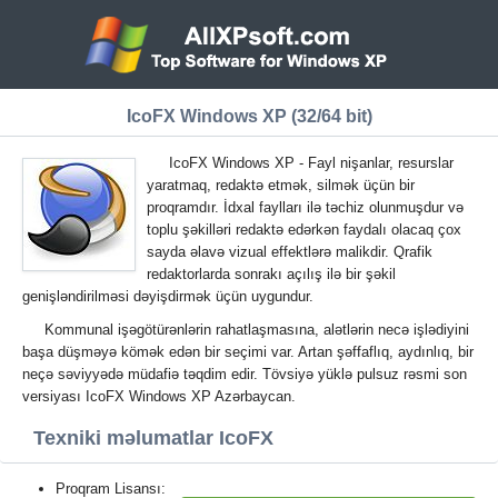
IcoFX Windows XP (32/64 bit)
IcoFX Windows XP - Fayl nişanlar, resurslar
yaratmaq, redaktə etmək, silmək üçün bir
proqramdır. İdxal faylları ilə təchiz olunmuşdur və
toplu şəkilləri redaktə edərkən faydalı olacaq çox
sayda əlavə vizual effektlərə malikdir. Qrafik
redaktorlarda sonrakı açılış ilə bir şəkil
genişləndirilməsi dəyişdirmək üçün uygundur.
Kommunal işəgötürənlərin rahatlaşmasına, alətlərin necə işlədiyini
başa düşməyə kömək edən bir seçimi var. Artan şəffaflıq, aydınlıq, bir
neçə səviyyədə müdafiə təqdim edir. Tövsiyə yüklə pulsuz rəsmi son
versiyası IcoFX Windows XP Azərbaycan.
Texniki məlumatlar IcoFX
Proqram Lisansı: