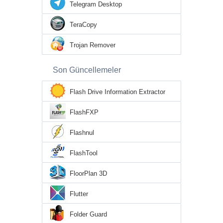
Telegram Desktop
TeraCopy
Trojan Remover
Son Güncellemeler
Flash Drive Information Extractor
FlashFXP
Flashnul
FlashTool
FloorPlan 3D
Flutter
Folder Guard