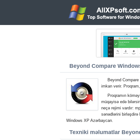
Beyond Compare Windows 
Beyond Compare W
imkan verir. Proqram
Proqramın köməyi 
müqayisə edə bilərsini
neçə rejimi vardır: m
sənədlərini birləşdir
Windows XP Azərbaycan.
Texniki məlumatlar Beyo