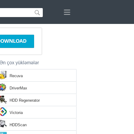
Ən çox yükləmələr
Recuva
DriverMax
HDD Regenerator
Victoria
HDDScan