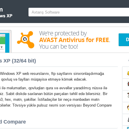
XP (32/64 bit)
indows XP web resurslarını, ftp saytlarını sinxronlaşdırmağa
, qovluq və faylları müqayisə etməyə kömək edəcək.
ilə məlumatları, qovluqları qura və əvvəllər yaradılmış nüsxə ilə
z. Sabit diskdə saxlanan bütün parçaları təhlil edə bilərsiniz. Bir
p3, hex, mətn, şəkillər. İstifadəçilər bir neçə mənbədən mətn
ə bilərlər. Tövsiyə yüklə pulsuz rəsmi son versiyası Beyond Compare
nd Compare