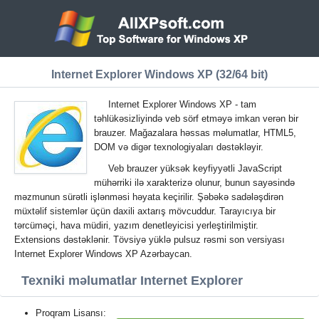
Internet Explorer Windows XP (32/64 bit)
Internet Explorer Windows XP - tam
təhlükəsizliyində veb sörf etməyə imkan verən bir
brauzer. Mağazalara həssas məlumatlar, HTML5,
DOM və digər texnologiyaları dəstəkləyir.
Veb brauzer yüksək keyfiyyətli JavaScript
mühərriki ilə xarakterizə olunur, bunun sayəsində
məzmunun sürətli işlənməsi həyata keçirilir. Şəbəkə sadələşdirən
müxtəlif sistemlər üçün daxili axtarış mövcuddur. Tarayıcıya bir
tərcüməçi, hava müdiri, yazım denetleyicisi yerleştirilmiştir.
Extensions dəstəklənir. Tövsiyə yüklə pulsuz rəsmi son versiyası
Internet Explorer Windows XP Azərbaycan.
Texniki məlumatlar Internet Explorer
Proqram Lisansı: