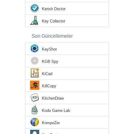
Kerish Doctor
Key Collector
Son Güncellemeler
KeyShot
KGB Spy
KiCad
KillCopy
KitchenDraw
Kodu Game Lab
KompoZer