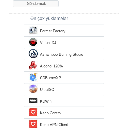
Ən çox yükləmələr
Format Factory
Virtual DJ
Ashampoo Burning Studio
Alcohol 120%
CDBurnerXP
UltraISO
KDWin
Kerio Control
Kerio VPN Client