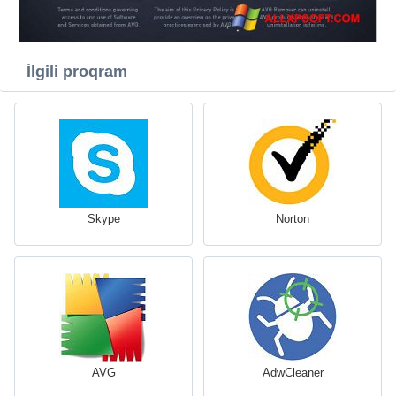
İlgili proqram
Skype
Norton
AVG
AdwCleaner