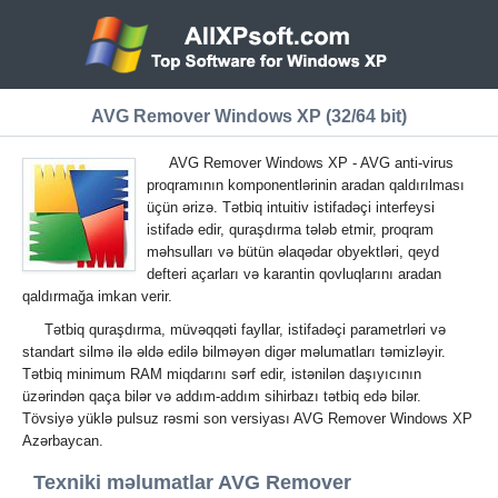
AVG Remover Windows XP (32/64 bit)
AVG Remover Windows XP - AVG anti-virus
proqramının komponentlərinin aradan qaldırılması
üçün ərizə. Tətbiq intuitiv istifadəçi interfeysi
istifadə edir, quraşdırma tələb etmir, proqram
məhsulları və bütün əlaqədar obyektləri, qeyd
defteri açarları və karantin qovluqlarını aradan
qaldırmağa imkan verir.
Tətbiq quraşdırma, müvəqqəti fayllar, istifadəçi parametrləri və
standart silmə ilə əldə edilə bilməyən digər məlumatları təmizləyir.
Tətbiq minimum RAM miqdarını sərf edir, istənilən daşıyıcının
üzərindən qaça bilər və addım-addım sihirbazı tətbiq edə bilər.
Tövsiyə yüklə pulsuz rəsmi son versiyası AVG Remover Windows XP
Azərbaycan.
Texniki məlumatlar AVG Remover