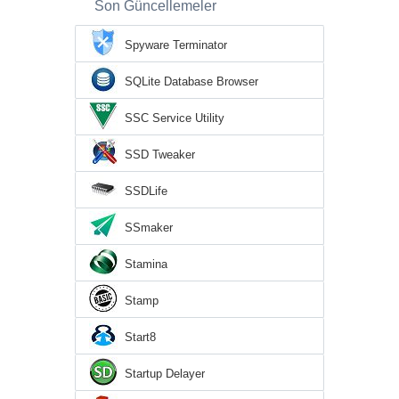
Son Güncellemeler
Spyware Terminator
SQLite Database Browser
SSC Service Utility
SSD Tweaker
SSDLife
SSmaker
Stamina
Stamp
Start8
Startup Delayer