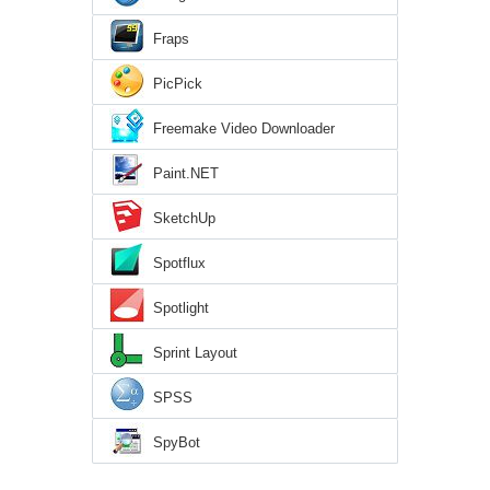
Fraps
PicPick
Freemake Video Downloader
Paint.NET
SketchUp
Spotflux
Spotlight
Sprint Layout
SPSS
SpyBot