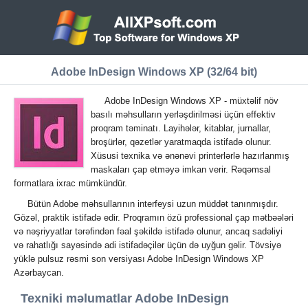
Adobe InDesign Windows XP (32/64 bit)
Adobe InDesign Windows XP - müxtəlif növ
basılı məhsulların yerləşdirilməsi üçün effektiv
proqram təminatı. Layihələr, kitablar, jurnallar,
broşürlər, qəzetlər yaratmaqda istifadə olunur.
Xüsusi texnika və ənənəvi printerlərlə hazırlanmış
maskaları çap etməyə imkan verir. Rəqəmsal
formatlara ixrac mümkündür.
Bütün Adobe məhsullarının interfeysi uzun müddət tanınmışdır.
Gözəl, praktik istifadə edir. Proqramın özü professional çap mətbəələri
və nəşriyyatlar tərəfindən fəal şəkildə istifadə olunur, ancaq sadəliyi
və rahatlığı sayəsində adi istifadəçilər üçün də uyğun gəlir. Tövsiyə
yüklə pulsuz rəsmi son versiyası Adobe InDesign Windows XP
Azərbaycan.
Texniki məlumatlar Adobe InDesign