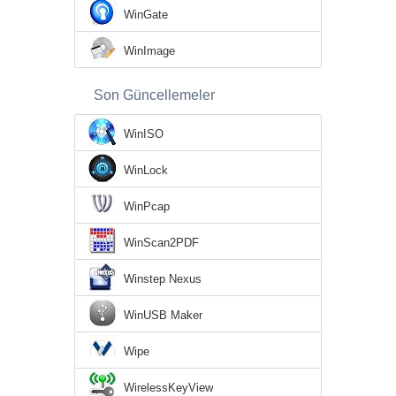
WinGate
WinImage
Son Güncellemeler
WinISO
WinLock
WinPcap
WinScan2PDF
Winstep Nexus
WinUSB Maker
Wipe
WirelessKeyView