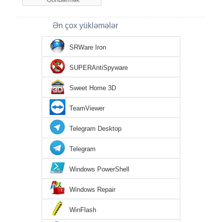
Ən çox yükləmələr
SRWare Iron
SUPERAntiSpyware
Sweet Home 3D
TeamViewer
Telegram Desktop
Telegram
Windows PowerShell
Windows Repair
WinFlash