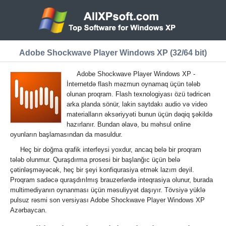
Adobe Shockwave Player Windows XP (32/64 bit)
Adobe Shockwave Player Windows XP -
İnternetdə flash məzmun oynamaq üçün tələb
olunan proqram. Flash texnologiyası özü tədricən
arka planda sönür, lakin saytdakı audio və video
materialların əksəriyyəti bunun üçün dəqiq şəkildə
hazırlanır. Bundan əlavə, bu məhsul online
oyunların başlamasından da məsuldur.
Heç bir doğma qrafik interfeysi yoxdur, ancaq belə bir proqram
tələb olunmur. Quraşdırma prosesi bir başlanğıc üçün belə
çətinləşməyəcək, heç bir şeyi konfiqurasiya etmək lazım deyil.
Proqram sadəcə quraşdırılmış brauzerlərdə inteqrasiya olunur, burada
multimediyanın oynanması üçün məsuliyyət daşıyır. Tövsiyə yüklə
pulsuz rəsmi son versiyası Adobe Shockwave Player Windows XP
Azərbaycan.