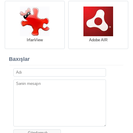
IrfanView
Adobe AIR
Baxışlar