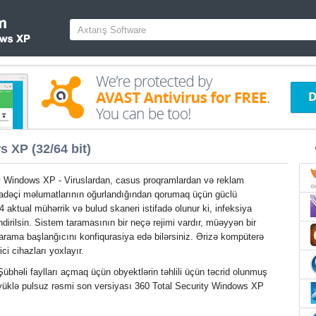
 XP (32/64 bit)
y Windows XP - Viruslardan, casus proqramlardan və reklam
ifadəçi məlumatlarının oğurlandığından qorumaq üçün güclü
4 aktual mühərrik və bulud skaneri istifadə olunur ki, infeksiya
irilsin. Sistem taramasının bir neçə rejimi vardır, müəyyən bir
rama başlanğıcını konfiqurasiya edə bilərsiniz. Ərizə kompüterə
ci cihazları yoxlayır.
bhəli faylları açmaq üçün obyektlərin təhlili üçün təcrid olunmuş
 yüklə pulsuz rəsmi son versiyası 360 Total Security Windows XP