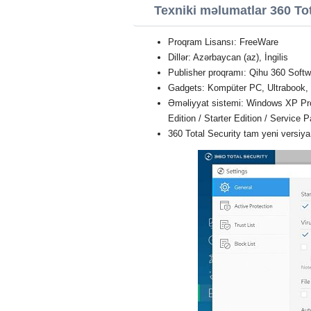
Texniki məlumatlar 360 Tot
Proqram Lisansı: FreeWare
Dillər: Azərbaycan (az), İngilis
Publisher proqramı: Qihu 360 Softw
Gadgets: Kompüter PC, Ultrabook,
Əməliyyat sistemi: Windows XP Profe
Edition / Starter Edition / Service 
360 Total Security tam yeni versiy