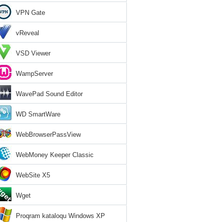
VPN Gate
vReveal
VSD Viewer
WampServer
WavePad Sound Editor
WD SmartWare
WebBrowserPassView
WebMoney Keeper Classic
WebSite X5
Wget
Proqram kataloqu Windows XP