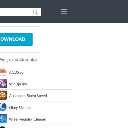
Ən çox yükləmələr
ACDSee
WinDjView
Auslogics BoostSpeed
Glary Utilities
Wise Registry Cleaner