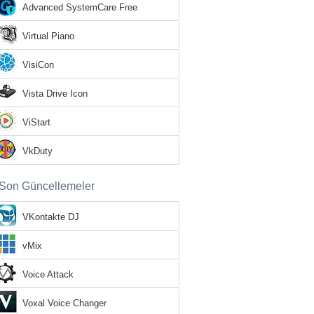
Advanced SystemCare Free
Virtual Piano
VisiCon
Vista Drive Icon
ViStart
VkDuty
Son Güncellemeler
VKontakte DJ
vMix
Voice Attack
Voxal Voice Changer