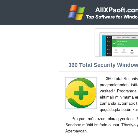
360 Total Security Windows
360 Total Securit
proqramlarından, ist
vasitədir. Proqramda 
ehtimalı minimuma end
zamanda avtomatik ta
qoşulduqda bütün xari
Proqram müntəzəm olaraq yenilənir. Şü
Sandbox mühiti istifadə olunur. Tövsiyə
Azərbaycan.