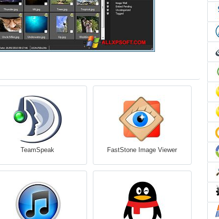
TeamSpeak
FastStone Image Viewer