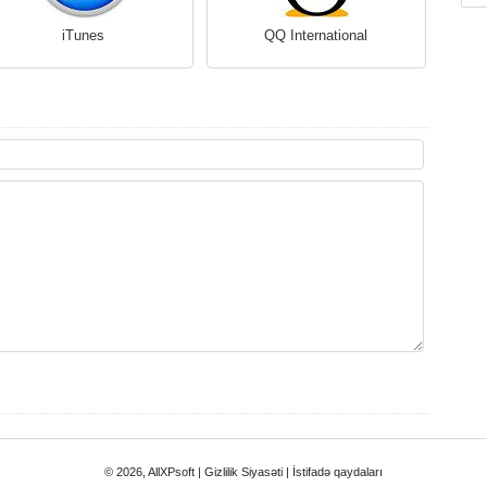
iTunes
QQ International
© 2026, AllXPsoft |
Gizlilik Siyasəti
|
İstifadə qaydaları