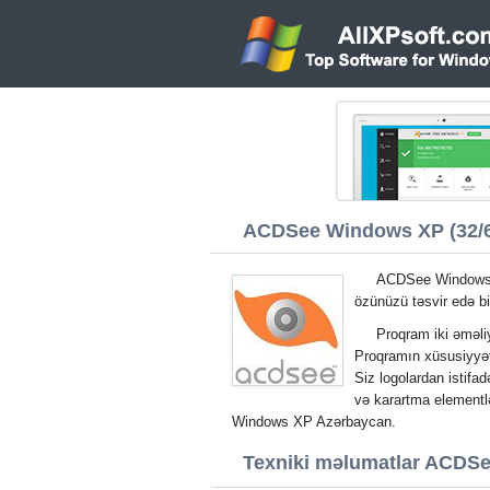
ACDSee Windows XP (32/64
ACDSee Windows XP
özünüzü təsvir edə bil
Proqram iki əməliy
Proqramın xüsusiyyət
Siz logolardan istifa
və karartma elementl
Windows XP Azərbaycan.
Texniki məlumatlar ACDS