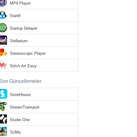
MP4 Player
Start8
Startup Delayer
Stellarium
Stereoscopic Player
Stitch Art Easy
Son Güncellemeler
StoreHouse
StreamTransport
Studio One
SUMo