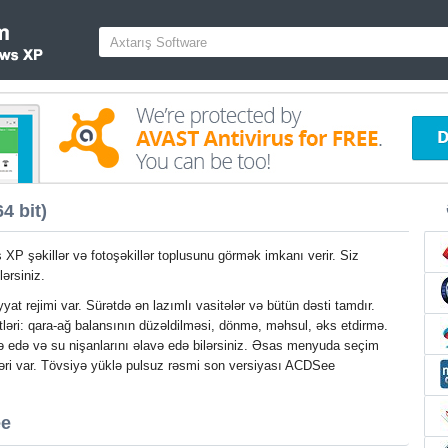
 bit)
 şəkillər və fotoşəkillər toplusunu görmək imkanı verir. Siz
ərsiniz.
yat rejimi var. Sürətdə ən lazımlı vasitələr və bütün dəsti tamdır.
ləri: qara-ağ balansının düzəldilməsi, dönmə, məhsul, əks etdirmə.
də edə və su nişanlarını əlavə edə bilərsiniz. Əsas menyuda seçim
əri var. Tövsiyə yüklə pulsuz rəsmi son versiyası ACDSee
ee