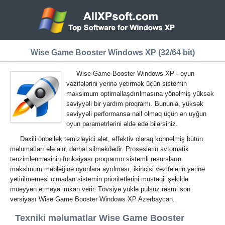
Wise Game Booster Windows XP (32/64 bit)
Wise Game Booster Windows XP - oyun
vəzifələrini yerinə yetirmək üçün sistemin
maksimum optimallaşdırılmasına yönəlmiş yüksək
səviyyəli bir yardım proqramı. Bununla, yüksək
səviyyəli performansa nail olmaq üçün ən uyğun
oyun parametrlərini əldə edə bilərsiniz.
Daxili önbellek təmizləyici alət, effektiv olaraq köhnəlmiş bütün
məlumatları ələ alır, dərhal silməkdədir. Proseslərin avtomatik
tənzimlənməsinin funksiyası proqramın sistemli resursların
maksimum məbləğinə oyunlara ayrılması, ikincisi vəzifələrin yerinə
yetirilməməsi olmadan sistemin prioritetlərini müstəqil şəkildə
müəyyən etməyə imkan verir. Tövsiyə yüklə pulsuz rəsmi son
versiyası Wise Game Booster Windows XP Azərbaycan.
Texniki məlumatlar Wise Game Booster