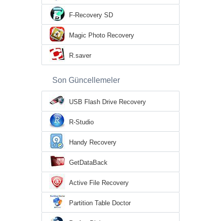
F-Recovery SD
Magic Photo Recovery
R.saver
Son Güncellemeler
USB Flash Drive Recovery
R-Studio
Handy Recovery
GetDataBack
Active File Recovery
Partition Table Doctor