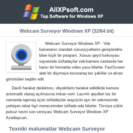
Webcam Surveyor Windows XP (32/64 bit)
Webcam Surveyor Windows XP - Veb
kameranın standart xüsusiyyətlərini genişləndirə
bilən kiçik bir proqram. Xüsusi qeyd funksiyası
sayəsində istifadəçilər veb-kamera vasitəsilə hər
hansı bir formatda video yaza bilərlər. FastScreen
aləti bir düyməyə toxunaraq tez şəkillər və ekran
görüntüləri təqdim edir.
Daxili hərəkət dedektoru, obyektlərin hərəkət edildikdə kamera
avtomatik olaraq açılmasına imkan verir. Lazımlı qeydləri tez bir
zamanda tapmaq üçün istifadəçilər arayüzün ayrı bir sekmesinde
yerləşən rahat fayl menecerindən istifadə edə bilərlər. Tövsiyə yüklə
pulsuz rəsmi son versiyası Webcam Surveyor Windows XP
Azərbaycan.
Texniki məlumatlar Webcam Surveyor