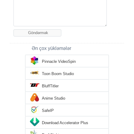
Ən çox yükləmələr
Pinnacle VideoSpin
Toon Boom Studio
BluffTitler
Anime Studio
SafeIP
Download Accelerator Plus