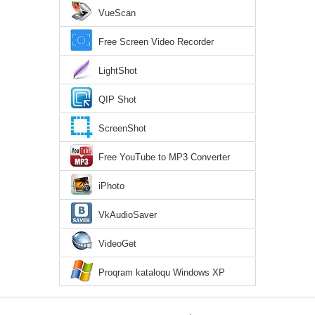
VueScan
Free Screen Video Recorder
LightShot
QIP Shot
ScreenShot
Free YouTube to MP3 Converter
iPhoto
VkAudioSaver
VideoGet
Proqram kataloqu Windows XP