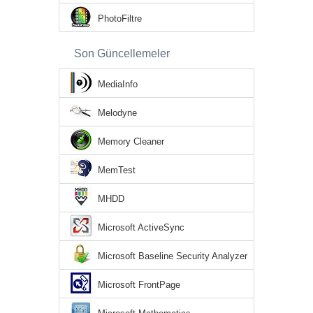
PhotoFiltre
Son Güncellemeler
MediaInfo
Melodyne
Memory Cleaner
MemTest
MHDD
Microsoft ActiveSync
Microsoft Baseline Security Analyzer
Microsoft FrontPage