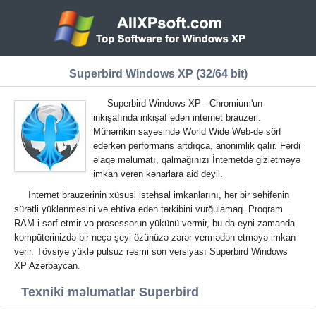
Superbird Windows XP (32/64 bit)
Superbird Windows XP - Chromium'un
inkişafında inkişaf edən internet brauzeri.
Mühərrikin sayəsində World Wide Web-də sörf
edərkən performans artdıqca, anonimlik qalır. Fərdi
əlaqə məlumatı, qalmağınızı İnternetdə gizlətməyə
imkan verən kənarlara aid deyil.
İnternet brauzerinin xüsusi istehsal imkanlarını, hər bir səhifənin
sürətli yüklənməsini və ehtiva edən tərkibini vurğulamaq. Proqram
RAM-i sərf etmir və prosessorun yükünü vermir, bu da eyni zamanda
kompüterinizdə bir neçə şeyi özünüzə zərər vermədən etməyə imkan
verir. Tövsiyə yüklə pulsuz rəsmi son versiyası Superbird Windows
XP Azərbaycan.
Texniki məlumatlar Superbird