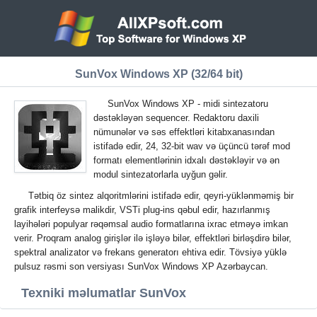
SunVox Windows XP (32/64 bit)
SunVox Windows XP - midi sintezatoru
dəstəkləyən sequencer. Redaktoru daxili
nümunələr və səs effektləri kitabxanasından
istifadə edir, 24, 32-bit wav və üçüncü tərəf mod
formatı elementlərinin idxalı dəstəkləyir və ən
modul sintezatorlarla uyğun gəlir.
Tətbiq öz sintez alqoritmlərini istifadə edir, qeyri-yüklənməmiş bir
grafik interfeysə malikdir, VSTi plug-ins qəbul edir, hazırlanmış
layihələri populyar rəqəmsal audio formatlarına ixrac etməyə imkan
verir. Proqram analog girişlər ilə işləyə bilər, effektləri birləşdirə bilər,
spektral analizator və frekans generatorı ehtiva edir. Tövsiyə yüklə
pulsuz rəsmi son versiyası SunVox Windows XP Azərbaycan.
Texniki məlumatlar SunVox