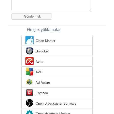
Ən çox yükləmələr
Clean Master
Unlocker
Avira
AVG
Ad-Aware
Comodo
Open Broadcaster Software
Open Hardware Monitor