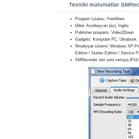
Texniki məlumatlar SMRec
Proqram Lisansı: FreeWare
Dillər: Azərbaycan (az), İngilis
Publisher proqramı: Video2Down
Gadgets: Kompüter PC, Ultrabook,
Əməliyyat sistemi: Windows XP Profe
Edition / Starter Edition / Service 
SMRecorder tam yeni versiya (FUL