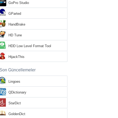
GoPro Studio
GParted
HandBrake
HD Tune
HDD Low Level Format Tool
HijackThis
Son Güncellemeler
Lingoes
QDictionary
StarDict
GoldenDict