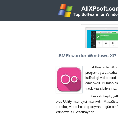
SMRecorder Windows XP (3
SMRecorder Windo
proqram, ya da daha d
istifadəçi video təqdi
edəcəkdir. Bundan əla
track yaza bilərsiniz.
Yüksək keyfiyyətl
olur. Utility interfeysi intuitivdir. Mas
şəbəkə, video hosting qoymaq üçün bir f
Windows XP Azərbaycan.