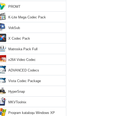
PROMT
K-Lite Mega Codec Pack
VobSub
X Codec Pack
Matroska Pack Full
x264 Video Codec
ADVANCED Codecs
Vista Codec Package
HyperSnap
MKVToolnix
Proqram kataloqu Windows XP