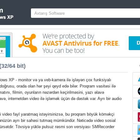
2/64 bit)
ws XP - monitor və ya veb-kamera ilə işləyən çox funksiyalı
oğrusu, orada olan hər şeyi qeyd edə bilər. Proqram vasitəsi ilə
matını, filmin, oyunların nəzərdən keçirilməsini, yazı əlavə
və, internetdən video ilə işləmək üçün də dəstək var. Ayrı bir audio
i video fayl yaratmaq istəyirsinizsə, bu proqram böyük köməkçi
aüstünüzün ayrı bir sahəsi tutmaq mümkündür. Nəticədə video sosial
ürsətdir. Tövsiyə yüklə pulsuz rəsmi son versiyası SMRecorder