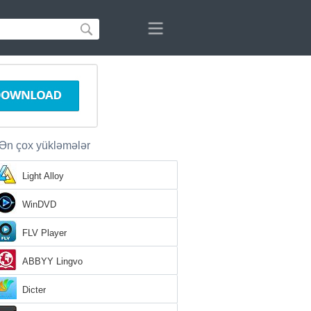
Ən çox yükləmələr
Light Alloy
WinDVD
FLV Player
ABBYY Lingvo
Dicter