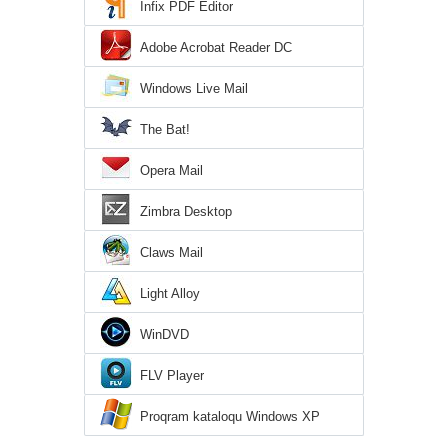
Infix PDF Editor
Adobe Acrobat Reader DC
Windows Live Mail
The Bat!
Opera Mail
Zimbra Desktop
Claws Mail
Light Alloy
WinDVD
FLV Player
Proqram kataloqu Windows XP