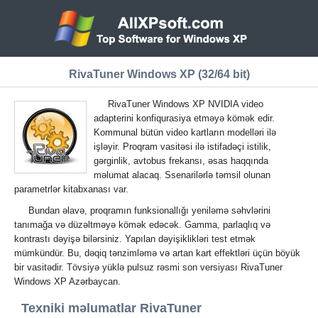
RivaTuner Windows XP (32/64 bit)
RivaTuner Windows XP NVIDIA video
adapterini konfiqurasiya etməyə kömək edir.
Kommunal bütün video kartların modelləri ilə
işləyir. Proqram vasitəsi ilə istifadəçi istilik,
gərginlik, avtobus frekansı, əsas haqqında
məlumat alacaq. Ssenarilərlə təmsil olunan
parametrlər kitabxanası var.
Bundan əlavə, proqramın funksionallığı yeniləmə səhvlərini
tanımağa və düzəltməyə kömək edəcək. Gamma, parlaqlıq və
kontrastı dəyişə bilərsiniz. Yapılan dəyişiklikləri test etmək
mümkündür. Bu, dəqiq tənzimləmə və artan kart effektləri üçün böyük
bir vasitədir. Tövsiyə yüklə pulsuz rəsmi son versiyası RivaTuner
Windows XP Azərbaycan.
Texniki məlumatlar RivaTuner