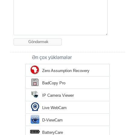
Ən çox yükləmələr
Zero Assumption Recovery
BadCopy Pro
IP Camera Viewer
Live WebCam
D-ViewCam
BatteryCare