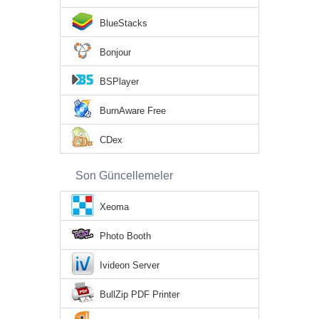
BlueStacks
Bonjour
BSPlayer
BurnAware Free
CDex
Son Güncellemeler
Xeoma
Photo Booth
Ivideon Server
BullZip PDF Printer