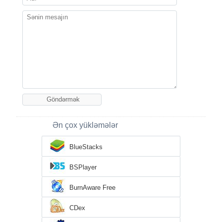
Ən çox yükləmələr
BlueStacks
BSPlayer
BurnAware Free
CDex