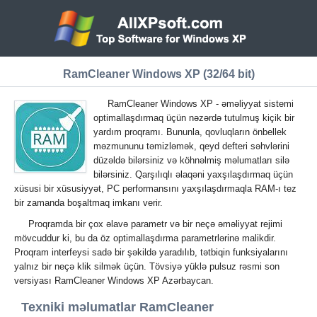
RamCleaner Windows XP (32/64 bit)
RamCleaner Windows XP - əməliyyat sistemi
optimallaşdırmaq üçün nəzərdə tutulmuş kiçik bir
yardım proqramı. Bununla, qovluqların önbellek
məzmununu təmizləmək, qeyd defteri səhvlərini
düzəldə bilərsiniz və köhnəlmiş məlumatları silə
bilərsiniz. Qarşılıqlı əlaqəni yaxşılaşdırmaq üçün
xüsusi bir xüsusiyyət, PC performansını yaxşılaşdırmaqla RAM-ı tez
bir zamanda boşaltmaq imkanı verir.
Proqramda bir çox əlavə parametr və bir neçə əməliyyat rejimi
mövcuddur ki, bu da öz optimallaşdırma parametrlərinə malikdir.
Proqram interfeysi sadə bir şəkildə yaradılıb, tətbiqin funksiyalarını
yalnız bir neçə klik silmək üçün. Tövsiyə yüklə pulsuz rəsmi son
versiyası RamCleaner Windows XP Azərbaycan.
Texniki məlumatlar RamCleaner