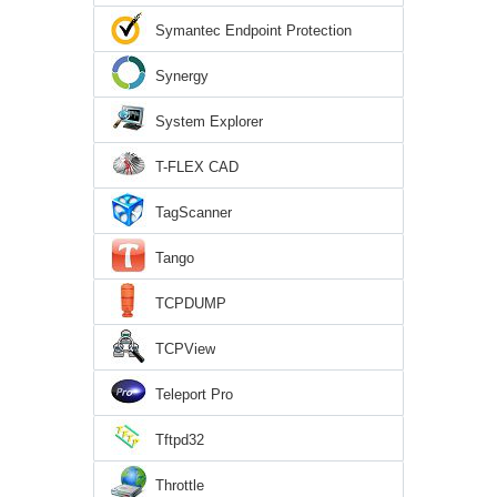
Symantec Endpoint Protection
Synergy
System Explorer
T-FLEX CAD
TagScanner
Tango
TCPDUMP
TCPView
Teleport Pro
Tftpd32
Throttle