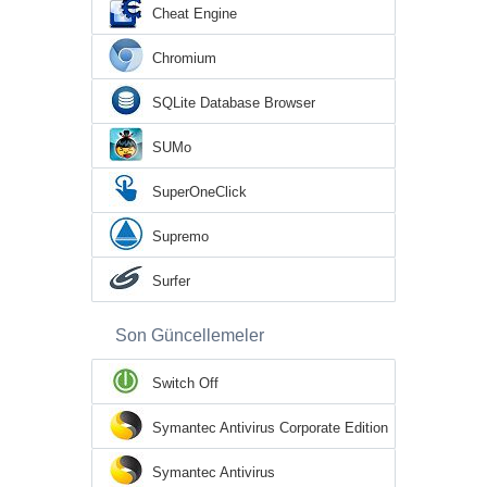
Cheat Engine
Chromium
SQLite Database Browser
SUMo
SuperOneClick
Supremo
Surfer
Son Güncellemeler
Switch Off
Symantec Antivirus Corporate Edition
Symantec Antivirus