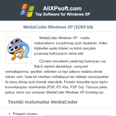
MediaCoder Windows XP (32/64 bit)
MediaCoder Windows XP - media
məlumatlarını sıxışdırmaq üçün faydalıdır. Video
kliplərdən audio klipləri və bütün parçaları
çıxarmaq funksiyasını təmin edir.
CD-lərin nüsxələrini yaratmaq funksiyası var.
Batch rejimini dəstəkləyir, səviyyəni
normallaşdırma, qeydləri, etiketləri və fayl adlarını redaktə etmək
imkanı verir. Sadə bir interfeys istifadəçiyə tez tətbiqin xüsusiyyətləri
ilə tanış olmaq üçün kömək edəcəkdir. Portativ konsollar üçün faylın
konvertasiyası mümkündür (PSP, PS Vita, PSP Go). Tövsiyə yüklə
pulsuz rəsmi son versiyası MediaCoder Windows XP Azərbaycan.
Texniki məlumatlar MediaCoder
Proqram Lisansı: