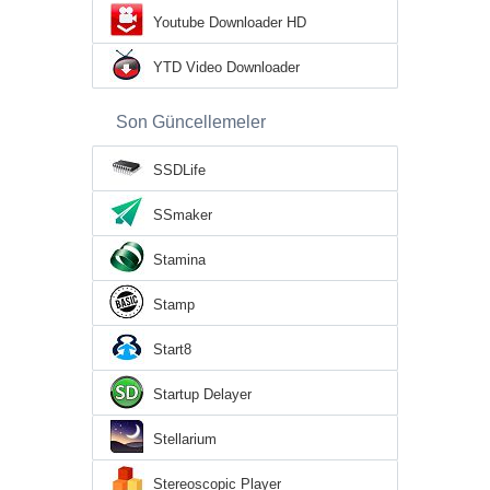
Youtube Downloader HD
YTD Video Downloader
Son Güncellemeler
SSDLife
SSmaker
Stamina
Stamp
Start8
Startup Delayer
Stellarium
Stereoscopic Player