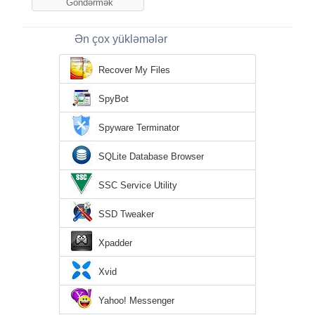
Ən çox yükləmələr
Recover My Files
SpyBot
Spyware Terminator
SQLite Database Browser
SSC Service Utility
SSD Tweaker
Xpadder
Xvid
Yahoo! Messenger