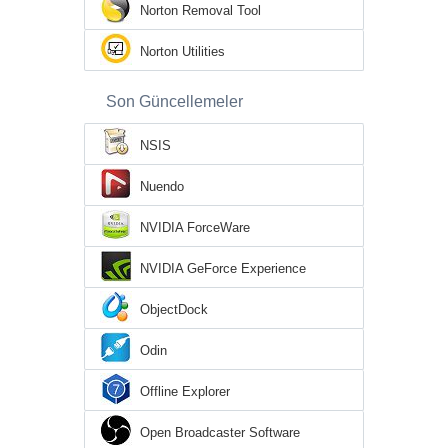
Norton Removal Tool
Norton Utilities
Son Güncellemeler
NSIS
Nuendo
NVIDIA ForceWare
NVIDIA GeForce Experience
ObjectDock
Odin
Offline Explorer
Open Broadcaster Software