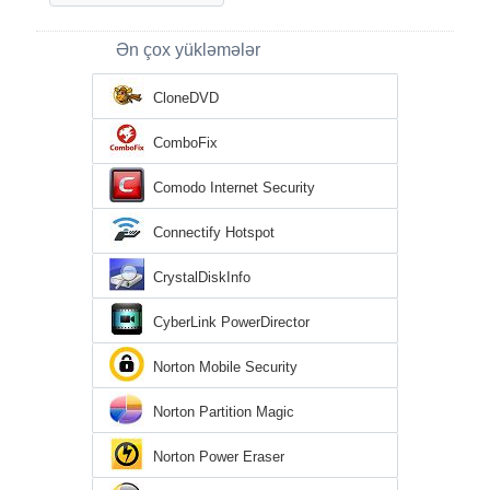
Ən çox yükləmələr
CloneDVD
ComboFix
Comodo Internet Security
Connectify Hotspot
CrystalDiskInfo
CyberLink PowerDirector
Norton Mobile Security
Norton Partition Magic
Norton Power Eraser