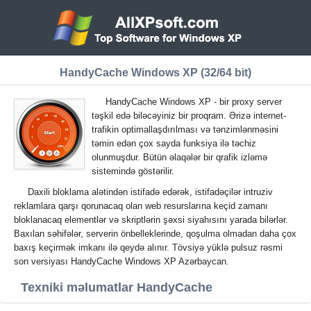
HandyCache Windows XP (32/64 bit)
HandyCache Windows XP - bir proxy server
təşkil edə biləcəyiniz bir proqram. Ərizə internet-
trafikin optimallaşdırılması və tənzimlənməsini
təmin edən çox sayda funksiya ilə təchiz
olunmuşdur. Bütün əlaqələr bir qrafik izləmə
sistemində göstərilir.
Daxili bloklama alətindən istifadə edərək, istifadəçilər intruziv
reklamlara qarşı qorunacaq olan web resurslarına keçid zamanı
bloklanacaq elementlər və skriptlərin şəxsi siyahısını yarada bilərlər.
Baxılan səhifələr, serverin önbelleklerinde, qoşulma olmadan daha çox
baxış keçirmək imkanı ilə qeydə alınır. Tövsiyə yüklə pulsuz rəsmi
son versiyası HandyCache Windows XP Azərbaycan.
Texniki məlumatlar HandyCache