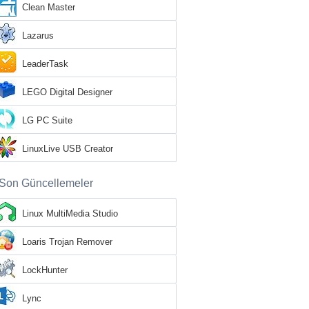
Clean Master
Lazarus
LeaderTask
LEGO Digital Designer
LG PC Suite
LinuxLive USB Creator
Son Güncellemeler
Linux MultiMedia Studio
Loaris Trojan Remover
LockHunter
Lync