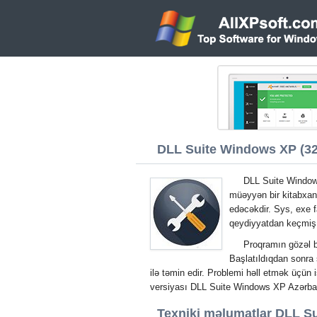
DLL Suite Windows XP (32/
DLL Suite Windows
müəyyən bir kitabxan
edəcəkdir. Sys, exe fa
qeydiyyatdan keçmiş
Proqramın gözəl b
Başlatıldıqdan sonra
ilə təmin edir. Problemi həll etmək üçün
versiyası DLL Suite Windows XP Azərb
Texniki məlumatlar DLL Su