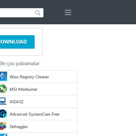
Ən çox yükləmələr
Wise Registry Cleaner
MSI Afterburner
AIDA32
Advanced SystemCare Free
Defraggler