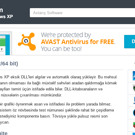
64 bit)
 XP eksik DLL'leri algılar ve avtomatik olaraq yükləyir. Bu məhsul
anın olmaması ilə bağlı müxtəlif səhvləri aradan qaldırmağa kömək
ylları təmiri üçün istifadə edilə bilər. DLL-kitabxanaların və
 nüsxələrin çıxarılması mümkündür.
ir qrafiki öyrənmək asan və istifadəsi ilə problem yarada bilməz.
 sistem öz növbəsində test nümunəsi şəklində rahat bir çeşidləmə
 istədiyiniz komponentə basın. Tövsiyə yüklə pulsuz rəsmi son
aycan.
ite