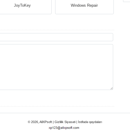
JoyToKey
Windows Repair
© 2026, AllXPsoft |
Gizlilik Siyasəti
|
İstifadə qaydaları