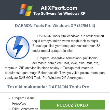
DAEMON Tools Pro Windows XP (32/64 bit)
DAEMON Tools Pro Windows XP optik diskləri
təqlid etməyə imkan verən məşhur bir tətbiqdir.
Sürücü şəkilləri yaratmaq üçün vasitələr var. 32
qədər modul quraşdırıla bilər.
Proqram, aşağıdakı formatların şəkillərinin
açılmasını təmin edir: bwt, ewe, ewo, mdf, efe,
maymun. ZIP arxivləri ilə əlaqə saxlayır. Tətbiqə məlumatların
ötürülməsi üçün Image Editor daxildir. Tövsiyə yüklə pulsuz rəsmi son
versiyası DAEMON Tools Pro Windows XP Azərbaycan.
Texniki məlumatlar DAEMON Tools Pro
Proqram Lisansı:
FreeWare
PULSUZ YÜKLƏ
Dillər: Azərbaycan