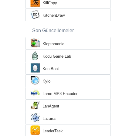
KillCopy
KitchenDraw
Son Güncellemeler
Kleptomania
Kodu Game Lab
Kon-Boot
Kylo
Lame MP3 Encoder
LanAgent
Lazarus
LeaderTask