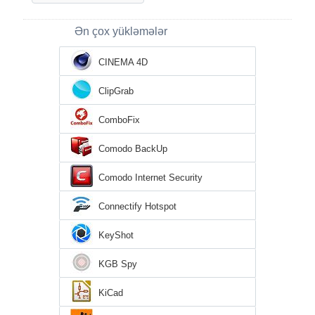
Ən çox yükləmələr
CINEMA 4D
ClipGrab
ComboFix
Comodo BackUp
Comodo Internet Security
Connectify Hotspot
KeyShot
KGB Spy
KiCad