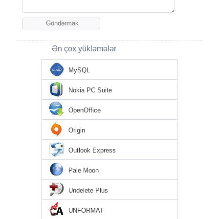
Ən çox yükləmələr
MySQL
Nokia PC Suite
OpenOffice
Origin
Outlook Express
Pale Moon
Undelete Plus
UNFORMAT