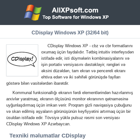
CDisplay Windows XP (32/64 bit)
CDisplay Windows XP - cbz və cbr formatlarını
oxumaq üçün faydalıdır. Tətbiq intuitiv interfeysdən
istifadə edir, isti düymələrin kombinasiyalarını və
işin portativ versiyasını dəstəkləyir, rəngləri və
əksini düzəldən, tam ekran və pencereli ekranı
ehtiva edən və iki səhifəli görünüşdə faylları
göstərə bilən vasitələrdən ibarətdir.
Kommunal funksionallığı ekranın fərdi elementlərindən hazırlanmış
arxivlər yaratmaq, ekranın ölçüsünü monitor ekranının qətnaməsinə
uyğunlaşdırmaq üçün imkan verir. Proqram gizli naviqasiya çubuğunu
və skan edilmiş əşyaların görünüşünün keyfiyyətini artırmaq üçün bir
üsuldan istifadə edir. Tövsiyə yüklə pulsuz rəsmi son versiyası
CDisplay Windows XP Azərbaycan.
Texniki məlumatlar CDisplay