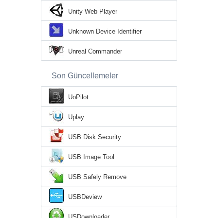
Unity Web Player
Unknown Device Identifier
Unreal Commander
Son Güncellemeler
UoPilot
Uplay
USB Disk Security
USB Image Tool
USB Safely Remove
USBDeview
USDownloader