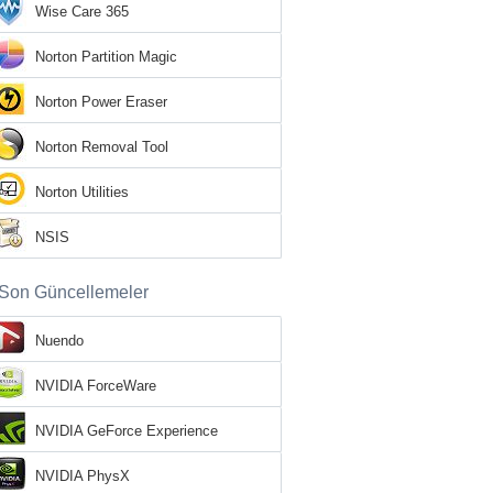
Wise Care 365
Norton Partition Magic
Norton Power Eraser
Norton Removal Tool
Norton Utilities
NSIS
Son Güncellemeler
Nuendo
NVIDIA ForceWare
NVIDIA GeForce Experience
NVIDIA PhysX