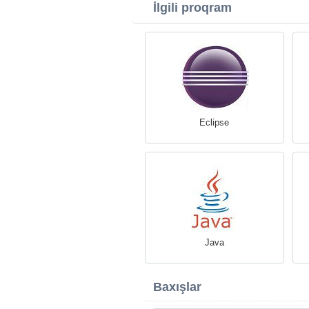
İlgili proqram
Eclipse
Java
Baxışlar