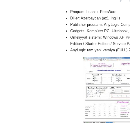
Proqram Lisansı: FreeWare
Dillər: Azərbaycan (az), İngilis
Publisher proqramı: AnyLogic Com
Gadgets: Kompüter PC, Ultrabook,
Əməliyyat sistemi: Windows XP Profe
Edition / Starter Edition / Service 
AnyLogic tam yeni versiya (FULL) 