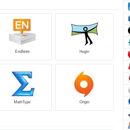
EndNote
Hugin
MathType
Origin