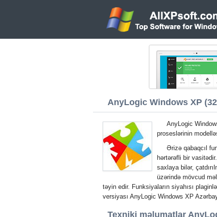
AnyLogic Windows XP (32/
AnyLogic Windows 
proseslərinin modellə
Ərizə qabaqcıl fu
hərtərəfli bir vasitəd
saxlaya bilər, çatdırı
üzərində mövcud məluma
təyin edir. Funksiyaların siyahısı plaginl
versiyası AnyLogic Windows XP Azərba
Texniki məlumatlar AnyLo