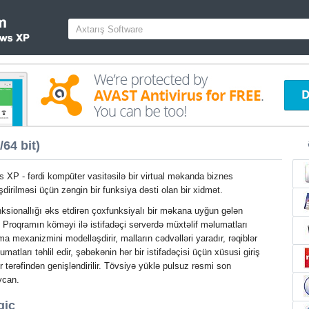
64 bit)
XP - fərdi kompüter vasitəsilə bir virtual məkanda biznes
şdirilməsi üçün zəngin bir funksiya dəsti olan bir xidmət.
nksionallığı əks etdirən çoxfunksiyalı bir məkana uyğun gələn
ir. Proqramın köməyi ilə istifadəçi serverdə müxtəlif məlumatları
lma mexanizmini modelləşdirir, malların cədvəlləri yaradır, rəqiblər
tları təhlil edir, şəbəkənin hər bir istifadəçisi üçün xüsusi giriş
ər tərəfindən genişləndirilir. Tövsiyə yüklə pulsuz rəsmi son
ycan.
gic